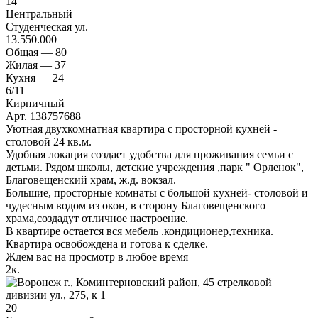
14
Центральный
Студенческая ул.
13.550.000
Общая —
80
Жилая —
37
Кухня —
24
6
/11
Кирпичный
Арт. 138757688
Уютная двухкомнатная квартира с просторной кухней -
столовой 24 кв.м.
Удобная локация создает удобства для проживания семьи с
детьми. Рядом школы, детские учреждения ,парк " Орленок",
Благовещенский храм, ж.д. вокзал.
Большие, просторные комнаты с большой кухней- столовой и
чудесным водом из окон, в сторону Благовещенского
храма,создадут отличное настроение.
В квартире остается вся мебель .кондиционер,техника.
Квартира освобождена и готова к сделке.
Ждем вас на просмотр в любое время
2
к.
20