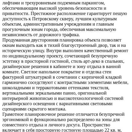
лифтами и трехуровневым подземным паркингом,
обеспечивающим высокий уровень безопасности и
приватности. Престижное расположение гарантирует пешую
доступность к Петровскому скверу, лучшим культурным
объектам, административным учреждениям и главным
прогулочным зонам города, обеспечивая максимальную
независимость от дорожного трафика.
Продуманная двусторонняя планировка объекта позволяет
окнам выходить как в тихий благоустроенный двор, так и на
историческую улицу. Внутри выполнен качественный ремонт
по индивидуальному проекту, сочетающий безупречную
эстетику в просторной гостиной, стиль арт-деко в спальнях,
дизайнерские решения в кабинете и зону отдыха в ванной
комнате. Светлое напольное покрытие и отделка стен
фактурной штукатуркой в сочетании с кирпичной кладкой
гармонично соседствуют с контрастными элементами мебели,
шоколадными и терракотовыми оттенками текстиля,
вертикальными зеркальными панно, оригинальной
интерьерной живописью и высокотехнологичной системой
дизайнерского освещения с вариативными световыми
сценариями скрытого монтажа.
Грамотное планировочное решение отличается безупречной
эргономикой и функционально распределено на зоны для
совместного отдыха и личного досуга. Пространство
включает в себя просторную гостиную площадью 22 кв. м,