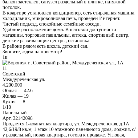
балкон застеклен, санузел раздельный в плитке, натяжной
потолок.
В квартире установлен кондиционер, есть стиральная машина,
холодильник, микроволновая печь, проведен Интернет.
Чистый подъезд, спокойные семейные соседи.
Удобное расположение дома. В шаговой доступности
магазины, торговые павильоны, аптека, спортивный центр,
детские развивающие центры, остановка.
В районе рядом есть школа, детский сад.
Звоните, ждем на просмотр!
1
к.
11
Советский
Междуреченская ул.
4.200.000
Общая —
42.6
Жилая —
19
Кухня —
8
1
/10
Панельный
Арт. 32142098
Продается 1-комнатная квартира, ул. Междуреченская, д.1А.
42,6/19/8 кв.м, 1 этаж 10 этажного панельного дома, лоджия, с/
у раздельный, новая квартира, готова к продаже. Угловая,