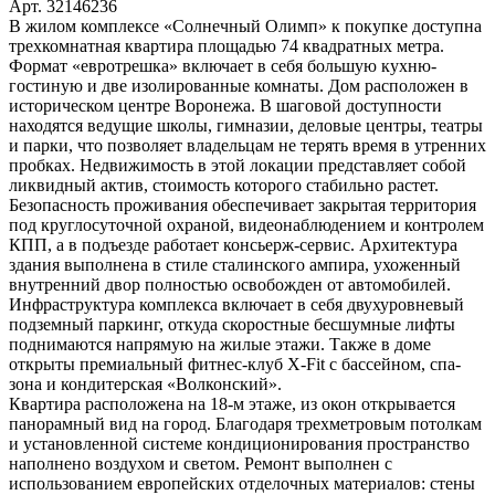
Арт. 32146236
В жилом комплексе «Солнечный Олимп» к покупке доступна
трехкомнатная квартира площадью 74 квадратных метра.
Формат «евротрешка» включает в себя большую кухню-
гостиную и две изолированные комнаты. Дом расположен в
историческом центре Воронежа. В шаговой доступности
находятся ведущие школы, гимназии, деловые центры, театры
и парки, что позволяет владельцам не терять время в утренних
пробках. Недвижимость в этой локации представляет собой
ликвидный актив, стоимость которого стабильно растет.
Безопасность проживания обеспечивает закрытая территория
под круглосуточной охраной, видеонаблюдением и контролем
КПП, а в подъезде работает консьерж-сервис. Архитектура
здания выполнена в стиле сталинского ампира, ухоженный
внутренний двор полностью освобожден от автомобилей.
Инфраструктура комплекса включает в себя двухуровневый
подземный паркинг, откуда скоростные бесшумные лифты
поднимаются напрямую на жилые этажи. Также в доме
открыты премиальный фитнес-клуб X-Fit с бассейном, спа-
зона и кондитерская «Волконский».
Квартира расположена на 18-м этаже, из окон открывается
панорамный вид на город. Благодаря трехметровым потолкам
и установленной системе кондиционирования пространство
наполнено воздухом и светом. Ремонт выполнен с
использованием европейских отделочных материалов: стены