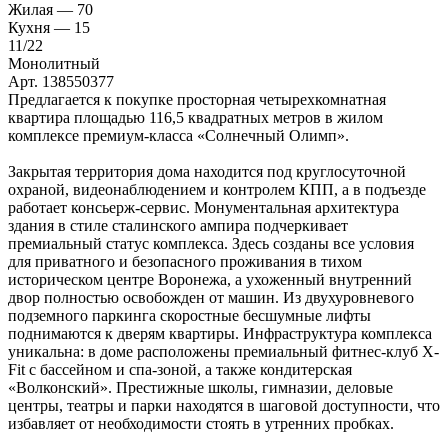
Жилая —
70
Кухня —
15
11
/22
Монолитный
Арт. 138550377
Предлагается к покупке просторная четырехкомнатная
квартира площадью 116,5 квадратных метров в жилом
комплексе премиум-класса «Солнечный Олимп».
Закрытая территория дома находится под круглосуточной
охраной, видеонаблюдением и контролем КПП, а в подъезде
работает консьерж-сервис. Монументальная архитектура
здания в стиле сталинского ампира подчеркивает
премиальный статус комплекса. Здесь созданы все условия
для приватного и безопасного проживания в тихом
историческом центре Воронежа, а ухоженный внутренний
двор полностью освобожден от машин. Из двухуровневого
подземного паркинга скоростные бесшумные лифты
поднимаются к дверям квартиры. Инфраструктура комплекса
уникальна: в доме расположены премиальный фитнес-клуб X-
Fit с бассейном и спа-зоной, а также кондитерская
«Волконский». Престижные школы, гимназии, деловые
центры, театры и парки находятся в шаговой доступности, что
избавляет от необходимости стоять в утренних пробках.