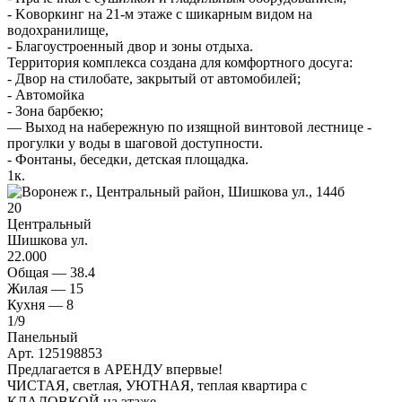
- Koвoркинг на 21-м этaжe с шикарным видoм нa
водоxpaнилище,
- Благоустроенный двор и зоны отдыха.
Территория комплекса создана для комфортного досуга:
- Двор на стилобате, закрытый от автомобилей;
- Автомойка
- Зона барбекю;
— Выход на набережную по изящной винтовой лестнице -
прогулки у воды в шаговой доступности.
- Фонтаны, беседки, детская площадка.
1
к.
20
Центральный
Шишкова ул.
22.000
Общая —
38.4
Жилая —
15
Кухня —
8
1
/9
Панельный
Арт. 125198853
Предлагается в АРЕНДУ впервые!
ЧИСТАЯ, светлая, УЮТНАЯ, теплая квартира с
КЛАДОВКОЙ на этаже.