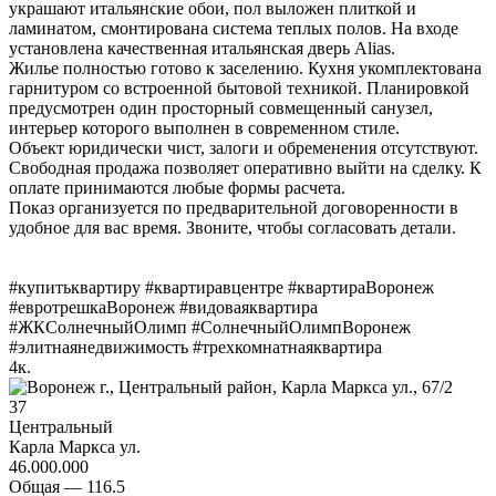
украшают итальянские обои, пол выложен плиткой и
ламинатом, смонтирована система теплых полов. На входе
установлена качественная итальянская дверь Alias.
Жилье полностью готово к заселению. Кухня укомплектована
гарнитуром со встроенной бытовой техникой. Планировкой
предусмотрен один просторный совмещенный санузел,
интерьер которого выполнен в современном стиле.
Объект юридически чист, залоги и обременения отсутствуют.
Свободная продажа позволяет оперативно выйти на сделку. К
оплате принимаются любые формы расчета.
Показ организуется по предварительной договоренности в
удобное для вас время. Звоните, чтобы согласовать детали.
#купитьквартиру #квартиравцентре #квартираВоронеж
#евротрешкаВоронеж #видоваяквартира
#ЖКСолнечныйОлимп #СолнечныйОлимпВоронеж
#элитнаянедвижимость #трехкомнатнаяквартира
4
к.
37
Центральный
Карла Маркса ул.
46.000.000
Общая —
116.5