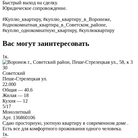
Быстрый выход на сделку.
Юридическое сопровождение.
#Куплю_квартиру, #куплю_квартиру_в_Воронеже,
#однокомнатная_квартира_в_Советском_районе,
#куплю_однокомнатную_квартиру, #куплюквартиру
Вас могут заинтересовать
1
к.
30
Советский
Пеше-Стрелецкая ул.
22.000
Общая —
40.6
Жилая —
18
Кухня —
12
5
/17
Монолитный
Арт. 136860106
Сдаю просторную, уютную квартиру в современном доме .
Есть все для комфортного проживания одного человека.
1
к.