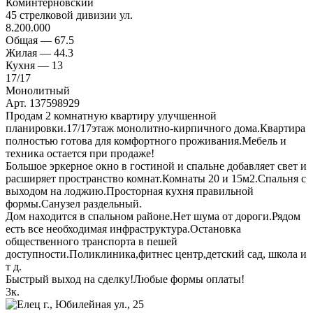
Коминтерновский
45 стрелковой дивизии ул.
8.200.000
Общая —
67.5
Жилая —
44.3
Кухня —
13
17
/17
Монолитный
Арт. 137598929
Продам 2 комнатную квартиру улучшенной
планировки.17/17этаж монолитно-кирпичного дома.Квартира
полностью готова для комфортного проживания.Мебель и
техника остается при продаже!
Большое эркерное окно в гостиной и спальне добавляет свет и
расширяет пространство комнат.Комнаты 20 и 15м2.Спальня с
выходом на лоджию.Просторная кухня правильной
формы.Санузел раздельный.
Дом находится в спальном районе.Нет шума от дороги.Рядом
есть все необходимая инфраструктура.Остановка
общественного транспорта в пешей
доступности.Поликлиника,фитнес центр,детский сад, школа и
т д.
Быстрый выход на сделку!Любые формы оплаты!
3
к.