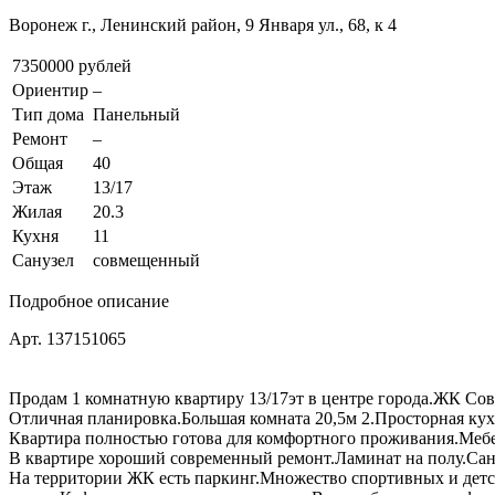
Воронеж г., Ленинский район, 9 Января ул., 68, к 4
7350000 рублей
Ориентир
–
Тип дома
Панельный
Ремонт
–
Общая
40
Этаж
13/17
Жилая
20.3
Кухня
11
Санузел
совмещенный
Подробное описание
Арт. 137151065
Продам 1 комнатную квартиру 13/17эт в центре города.ЖК Со
Отличная планировка.Большая комната 20,5м 2.Просторная ку
Квартира полностью готова для комфортного проживания.Мебел
В квартире хороший современный ремонт.Ламинат на полу.Сану
На территории ЖК есть паркинг.Множество спортивных и детс