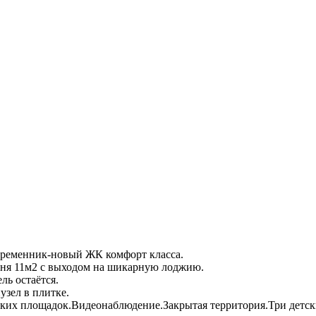
временник-новый ЖК комфорт класса.
хня 11м2 с выходом на шикарную лоджию.
ь остаётся.
зел в плитке.
ких площадок.Видеонаблюдение.Закрытая территория.Три детск