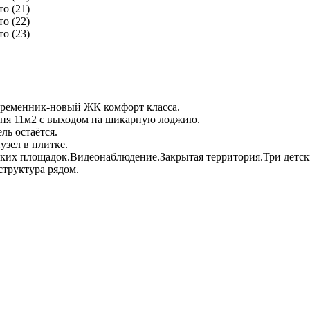
временник-новый ЖК комфорт класса.
хня 11м2 с выходом на шикарную лоджию.
ь остаётся.
зел в плитке.
ких площадок.Видеонаблюдение.Закрытая территория.Три детск
структура рядом.