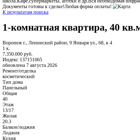
школа.Кафе,супермаркеты, аптеки и др.Вся необходимая инфра
Документы готовы к сделке!Любая форма оплаты!
К результатам поиска
1-комнатная квартира, 40 кв.
Воронеж г., Ленинский район, 9 Января ул., 68, к 4
1
к.
7.350.000 руб.
Индекс 137151065
обновлена 7 августа 2026
Ремонт/отделка
косметический
Тип дома
Панельный
Общая
40
Этаж
13/17
Жилая
20.3
Балкон/лоджия
Лоджия
Кухня