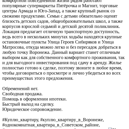
комфортной повседневной жизни рядом работают
популярные супермаркеты Пятёрочка и Магнит, торговые
центры Армада и Юго-Запад, а также крупный рынок со
свежими продуктами. Семьи с детьми обязательно оценят
близость детских садов, общеобразовательных школ, а также
корпусов взрослой седьмой и детской десятой поликлиник.
Локация предлагает отличную транспортную доступность,
ведь всего в нескольких минутах ходьбы находятся крупные
остановочные пункты Улица Героев Сибиряков и Улица
Матросова, откуда можно легко и без пересадок добраться в
любую точку Воронежа. Данный вариант станет отличным
выбором как для собственного комфортного проживания, так
и для выгодного инвестирования под сдачу в аренду. Жилье
полностью готово к сделке, поэтому звоните в любое время,
чтобы договориться о просмотре и лично убедиться во всех
преимуществах этого предложения.
Обременений нет.
Свободная продажа.
Помощь в оформлении ипотеки.
Быстрый выход на сделку.
Юридическое сопровождение.
#Куплю_квартиру, #куплю_квартиру_в_Воронеже,
#однокомнатная_квартира_в_Советском_районе,