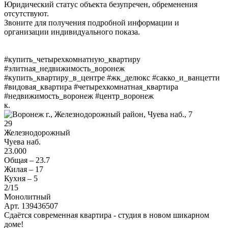
Юридический статус объекта безупречен, обременения
отсутствуют.
Звоните для получения подробной информации и
организации индивидуального показа.
#купить_четырехкомнатную_квартиру
#элитная_недвижимость_воронеж
#купить_квартиру_в_центре #жк_делюкс #сакко_и_ванцетти
#видовая_квартира #четырехкомнатная_квартира
#недвижимость_воронеж #центр_воронеж
к.
29
Железнодорожный
Чуева наб.
23.000
Общая –
23.7
Жилая –
17
Кухня –
5
2
/15
Монолитный
Арт. 139436507
Сдаётся современная квартира - студия в новом шикарном
доме!