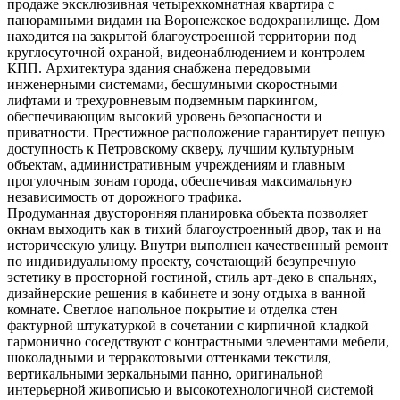
продаже эксклюзивная четырехкомнатная квартира с
панорамными видами на Воронежское водохранилище. Дом
находится на закрытой благоустроенной территории под
круглосуточной охраной, видеонаблюдением и контролем
КПП. Архитектура здания снабжена передовыми
инженерными системами, бесшумными скоростными
лифтами и трехуровневым подземным паркингом,
обеспечивающим высокий уровень безопасности и
приватности. Престижное расположение гарантирует пешую
доступность к Петровскому скверу, лучшим культурным
объектам, административным учреждениям и главным
прогулочным зонам города, обеспечивая максимальную
независимость от дорожного трафика.
Продуманная двусторонняя планировка объекта позволяет
окнам выходить как в тихий благоустроенный двор, так и на
историческую улицу. Внутри выполнен качественный ремонт
по индивидуальному проекту, сочетающий безупречную
эстетику в просторной гостиной, стиль арт-деко в спальнях,
дизайнерские решения в кабинете и зону отдыха в ванной
комнате. Светлое напольное покрытие и отделка стен
фактурной штукатуркой в сочетании с кирпичной кладкой
гармонично соседствуют с контрастными элементами мебели,
шоколадными и терракотовыми оттенками текстиля,
вертикальными зеркальными панно, оригинальной
интерьерной живописью и высокотехнологичной системой