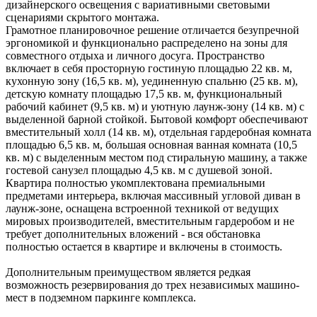
дизайнерского освещения с вариативными световыми
сценариями скрытого монтажа.
Грамотное планировочное решение отличается безупречной
эргономикой и функционально распределено на зоны для
совместного отдыха и личного досуга. Пространство
включает в себя просторную гостиную площадью 22 кв. м,
кухонную зону (16,5 кв. м), уединенную спальню (25 кв. м),
детскую комнату площадью 17,5 кв. м, функциональный
рабочий кабинет (9,5 кв. м) и уютную лаунж-зону (14 кв. м) с
выделенной барной стойкой. Бытовой комфорт обеспечивают
вместительный холл (14 кв. м), отдельная гардеробная комната
площадью 6,5 кв. м, большая основная ванная комната (10,5
кв. м) с выделенным местом под стиральную машину, а также
гостевой санузел площадью 4,5 кв. м с душевой зоной.
Квартира полностью укомплектована премиальными
предметами интерьера, включая массивный угловой диван в
лаунж-зоне, оснащена встроенной техникой от ведущих
мировых производителей, вместительным гардеробом и не
требует дополнительных вложений - вся обстановка
полностью остается в квартире и включены в стоимость.
Дополнительным преимуществом является редкая
возможность резервирования до трех независимых машино-
мест в подземном паркинге комплекса.