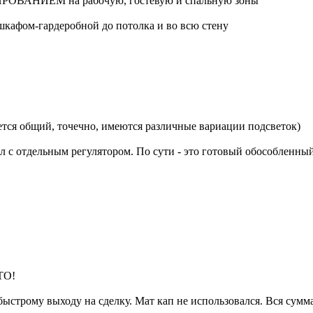
ОНИРОВАНИЕМ на рабочую, гостевую и спальную зоны
шкафом-гардеробной до потолка и во всю стену
ся общий, точечно, имеются различные вариации подсветок)
тдельным регулятором. По сути - это готовый обособленный 
ТО!
быстрому выходу на сделку. Мат кап не использовался. Вся сумм