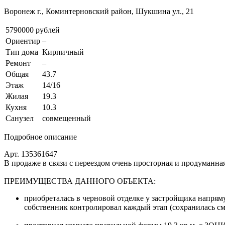
Воронеж г., Коминтерновский район, Шукшина ул., 21
5790000 рублей
Ориентир
–
Тип дома
Кирпичный
Ремонт
–
Общая
43.7
Этаж
14/16
Жилая
19.3
Кухня
10.3
Санузел
совмещенный
Подробное описание
Арт. 135361647
В продаже в связи с переездом очень просторная и продуманна
ПРЕИМУЩЕСТВА ДАННОГО ОБЪЕКТА:
приобреталась в черновой отделке у застройщика напрям
собственник контролировал каждый этап (сохранилась с