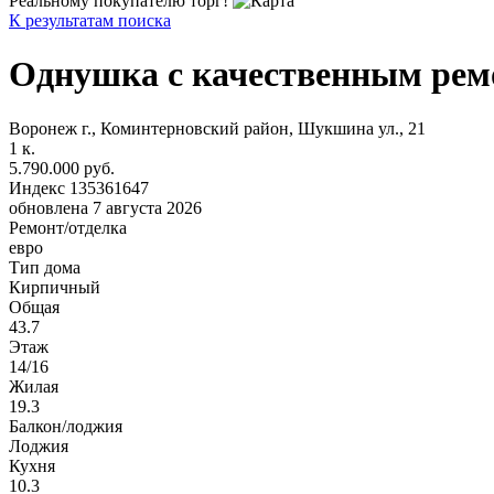
Реальному покупателю торг!
К результатам поиска
Однушка с качественным рем
Воронеж г., Коминтерновский район, Шукшина ул., 21
1
к.
5.790.000 руб.
Индекс 135361647
обновлена 7 августа 2026
Ремонт/отделка
евро
Тип дома
Кирпичный
Общая
43.7
Этаж
14/16
Жилая
19.3
Балкон/лоджия
Лоджия
Кухня
10.3