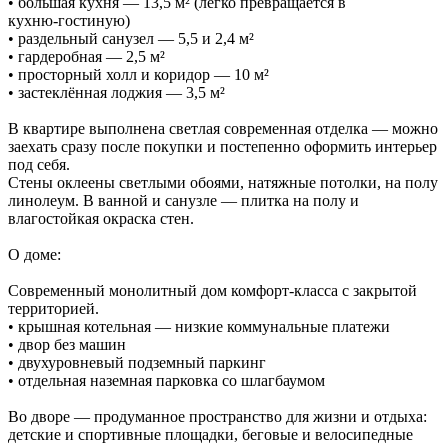
• большая кухня — 13,5 м² (легко превращается в
кухню‑гостиную)
• раздельный санузел — 5,5 и 2,4 м²
• гардеробная — 2,5 м²
• просторный холл и коридор — 10 м²
• застеклённая лоджия — 3,5 м²
В квартире выполнена светлая современная отделка — можно
заехать сразу после покупки и постепенно оформить интерьер
под себя.
Стены оклеены светлыми обоями, натяжные потолки, на полу
линолеум. В ванной и санузле — плитка на полу и
влагостойкая окраска стен.
О доме:
Современный монолитный дом комфорт‑класса с закрытой
территорией.
• крышная котельная — низкие коммунальные платежи
• двор без машин
• двухуровневый подземный паркинг
• отдельная наземная парковка со шлагбаумом
Во дворе — продуманное пространство для жизни и отдыха:
детские и спортивные площадки, беговые и велосипедные