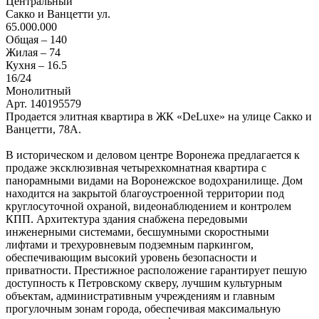
Центральный
Сакко и Ванцетти ул.
65.000.000
Общая –
140
Жилая –
74
Кухня –
16.5
16
/24
Монолитный
Арт. 140195579
Продается элитная квартира в ЖК «DeLuxe» на улице Сакко и
Ванцетти, 78А.
В историческом и деловом центре Воронежа предлагается к
продаже эксклюзивная четырехкомнатная квартира с
панорамными видами на Воронежское водохранилище. Дом
находится на закрытой благоустроенной территории под
круглосуточной охраной, видеонаблюдением и контролем
КПП. Архитектура здания снабжена передовыми
инженерными системами, бесшумными скоростными
лифтами и трехуровневым подземным паркингом,
обеспечивающим высокий уровень безопасности и
приватности. Престижное расположение гарантирует пешую
доступность к Петровскому скверу, лучшим культурным
объектам, административным учреждениям и главным
прогулочным зонам города, обеспечивая максимальную