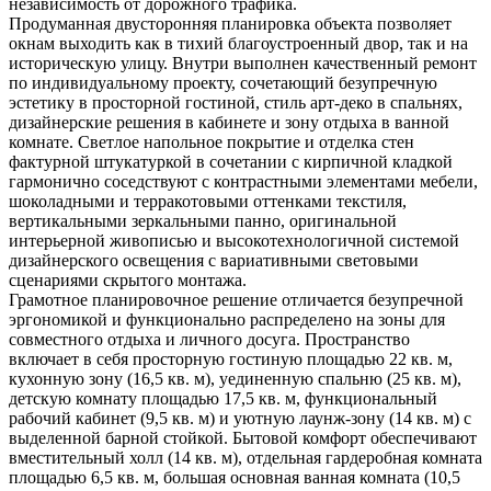
независимость от дорожного трафика.
Продуманная двусторонняя планировка объекта позволяет
окнам выходить как в тихий благоустроенный двор, так и на
историческую улицу. Внутри выполнен качественный ремонт
по индивидуальному проекту, сочетающий безупречную
эстетику в просторной гостиной, стиль арт-деко в спальнях,
дизайнерские решения в кабинете и зону отдыха в ванной
комнате. Светлое напольное покрытие и отделка стен
фактурной штукатуркой в сочетании с кирпичной кладкой
гармонично соседствуют с контрастными элементами мебели,
шоколадными и терракотовыми оттенками текстиля,
вертикальными зеркальными панно, оригинальной
интерьерной живописью и высокотехнологичной системой
дизайнерского освещения с вариативными световыми
сценариями скрытого монтажа.
Грамотное планировочное решение отличается безупречной
эргономикой и функционально распределено на зоны для
совместного отдыха и личного досуга. Пространство
включает в себя просторную гостиную площадью 22 кв. м,
кухонную зону (16,5 кв. м), уединенную спальню (25 кв. м),
детскую комнату площадью 17,5 кв. м, функциональный
рабочий кабинет (9,5 кв. м) и уютную лаунж-зону (14 кв. м) с
выделенной барной стойкой. Бытовой комфорт обеспечивают
вместительный холл (14 кв. м), отдельная гардеробная комната
площадью 6,5 кв. м, большая основная ванная комната (10,5