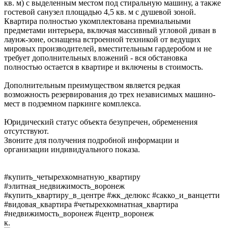
кв. м) с выделенным местом под стиральную машину, а также
гостевой санузел площадью 4,5 кв. м с душевой зоной.
Квартира полностью укомплектована премиальными
предметами интерьера, включая массивный угловой диван в
лаунж-зоне, оснащена встроенной техникой от ведущих
мировых производителей, вместительным гардеробом и не
требует дополнительных вложений - вся обстановка
полностью остается в квартире и включены в стоимость.
Дополнительным преимуществом является редкая
возможность резервирования до трех независимых машино-
мест в подземном паркинге комплекса.
Юридический статус объекта безупречен, обременения
отсутствуют.
Звоните для получения подробной информации и
организации индивидуального показа.
#купить_четырехкомнатную_квартиру
#элитная_недвижимость_воронеж
#купить_квартиру_в_центре #жк_делюкс #сакко_и_ванцетти
#видовая_квартира #четырехкомнатная_квартира
#недвижимость_воронеж #центр_воронеж
к.