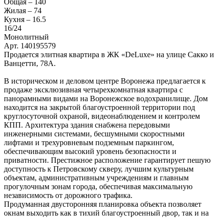
Общая –
140
Жилая –
74
Кухня –
16.5
16
/24
Монолитный
Арт. 140195579
Продается элитная квартира в ЖК «DeLuxe» на улице Сакко и
Ванцетти, 78А.
В историческом и деловом центре Воронежа предлагается к
продаже эксклюзивная четырехкомнатная квартира с
панорамными видами на Воронежское водохранилище. Дом
находится на закрытой благоустроенной территории под
круглосуточной охраной, видеонаблюдением и контролем
КПП. Архитектура здания снабжена передовыми
инженерными системами, бесшумными скоростными
лифтами и трехуровневым подземным паркингом,
обеспечивающим высокий уровень безопасности и
приватности. Престижное расположение гарантирует пешую
доступность к Петровскому скверу, лучшим культурным
объектам, административным учреждениям и главным
прогулочным зонам города, обеспечивая максимальную
независимость от дорожного трафика.
Продуманная двусторонняя планировка объекта позволяет
окнам выходить как в тихий благоустроенный двор, так и на