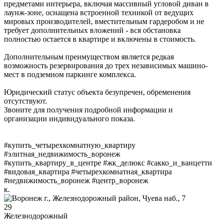
предметами интерьера, включая массивный угловой диван в
лаунж-зоне, оснащена встроенной техникой от ведущих
мировых производителей, вместительным гардеробом и не
требует дополнительных вложений - вся обстановка
полностью остается в квартире и включены в стоимость.
Дополнительным преимуществом является редкая
возможность резервирования до трех независимых машино-
мест в подземном паркинге комплекса.
Юридический статус объекта безупречен, обременения
отсутствуют.
Звоните для получения подробной информации и
организации индивидуального показа.
#купить_четырехкомнатную_квартиру
#элитная_недвижимость_воронеж
#купить_квартиру_в_центре #жк_делюкс #сакко_и_ванцетти
#видовая_квартира #четырехкомнатная_квартира
#недвижимость_воронеж #центр_воронеж
к.
29
Железнодорожный