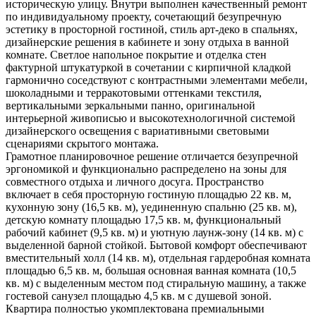
историческую улицу. Внутри выполнен качественный ремонт
по индивидуальному проекту, сочетающий безупречную
эстетику в просторной гостиной, стиль арт-деко в спальнях,
дизайнерские решения в кабинете и зону отдыха в ванной
комнате. Светлое напольное покрытие и отделка стен
фактурной штукатуркой в сочетании с кирпичной кладкой
гармонично соседствуют с контрастными элементами мебели,
шоколадными и терракотовыми оттенками текстиля,
вертикальными зеркальными панно, оригинальной
интерьерной живописью и высокотехнологичной системой
дизайнерского освещения с вариативными световыми
сценариями скрытого монтажа.
Грамотное планировочное решение отличается безупречной
эргономикой и функционально распределено на зоны для
совместного отдыха и личного досуга. Пространство
включает в себя просторную гостиную площадью 22 кв. м,
кухонную зону (16,5 кв. м), уединенную спальню (25 кв. м),
детскую комнату площадью 17,5 кв. м, функциональный
рабочий кабинет (9,5 кв. м) и уютную лаунж-зону (14 кв. м) с
выделенной барной стойкой. Бытовой комфорт обеспечивают
вместительный холл (14 кв. м), отдельная гардеробная комната
площадью 6,5 кв. м, большая основная ванная комната (10,5
кв. м) с выделенным местом под стиральную машину, а также
гостевой санузел площадью 4,5 кв. м с душевой зоной.
Квартира полностью укомплектована премиальными