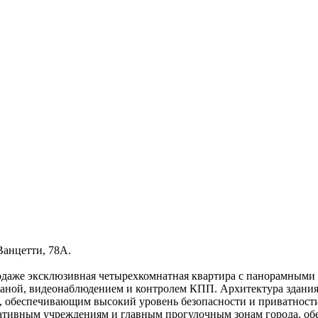
Ванцетти, 78А.
родаже эксклюзивная четырехкомнатная квартира с панорамными
храной, видеонаблюдением и контролем КПП. Архитектура зда
 обеспечивающим высокий уровень безопасности и приватности
ативным учреждениям и главным прогулочным зонам города, об