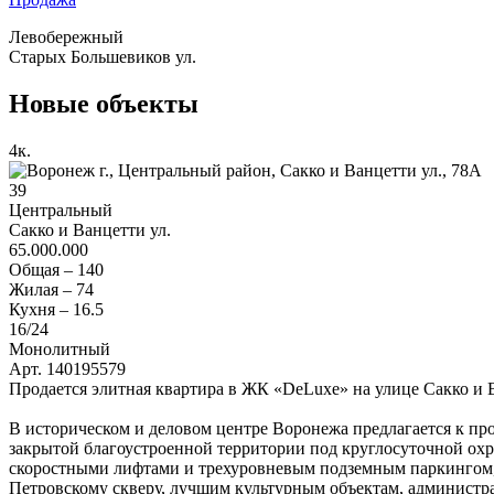
Левобережный
Старых Большевиков ул.
Новые объекты
4
к.
39
Центральный
Сакко и Ванцетти ул.
65.000.000
Общая –
140
Жилая –
74
Кухня –
16.5
16
/24
Монолитный
Арт. 140195579
Продается элитная квартира в ЖК «DeLuxe» на улице Сакко и 
В историческом и деловом центре Воронежа предлагается к п
закрытой благоустроенной территории под круглосуточной о
скоростными лифтами и трехуровневым подземным паркингом,
Петровскому скверу, лучшим культурным объектам, администр