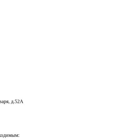
варя, д.52А
бходимым: