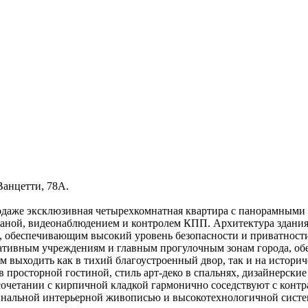
Ванцетти, 78А.
родаже эксклюзивная четырехкомнатная квартира с панорамными
храной, видеонаблюдением и контролем КПП. Архитектура зда
 обеспечивающим высокий уровень безопасности и приватности
ативным учреждениям и главным прогулочным зонам города, об
м выходить как в тихий благоустроенный двор, так и на истори
просторной гостиной, стиль арт-деко в спальнях, дизайнерские 
 сочетании с кирпичной кладкой гармонично соседствуют с кон
гинальной интерьерной живописью и высокотехнологичной сист