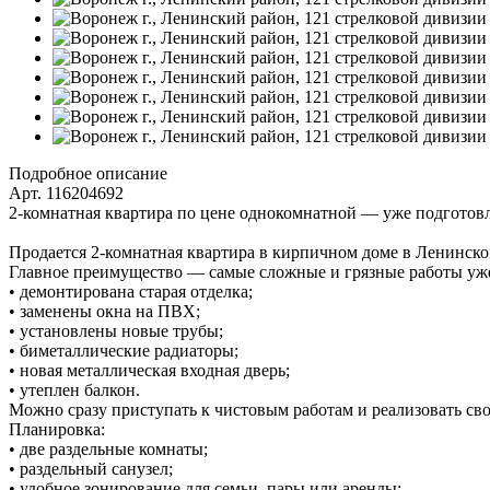
Подробное описание
Арт. 116204692
2-комнатная квартира по цене однокомнатной — уже подготов
Продается 2-комнатная квартира в кирпичном доме в Ленинском
Главное преимущество — самые сложные и грязные работы уж
• демонтирована старая отделка;
• заменены окна на ПВХ;
• установлены новые трубы;
• биметаллические радиаторы;
• новая металлическая входная дверь;
• утеплен балкон.
Можно сразу приступать к чистовым работам и реализовать сво
Планировка:
• две раздельные комнаты;
• раздельный санузел;
• удобное зонирование для семьи, пары или аренды;