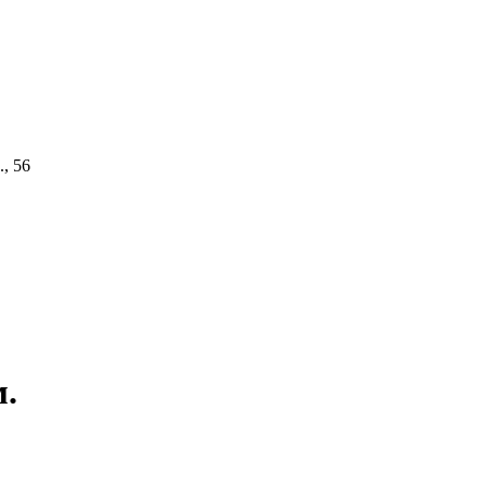
, 56
м.