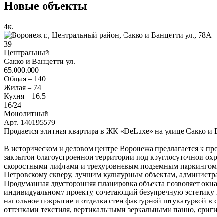
Новые объекты
4
к.
39
Центральный
Сакко и Ванцетти ул.
65.000.000
Общая –
140
Жилая –
74
Кухня –
16.5
16
/24
Монолитный
Арт. 140195579
Продается элитная квартира в ЖК «DeLuxe» на улице Сакко и 
В историческом и деловом центре Воронежа предлагается к п
закрытой благоустроенной территории под круглосуточной о
скоростными лифтами и трехуровневым подземным паркингом,
Петровскому скверу, лучшим культурным объектам, администр
Продуманная двусторонняя планировка объекта позволяет окна
индивидуальному проекту, сочетающий безупречную эстетику в 
напольное покрытие и отделка стен фактурной штукатуркой в
оттенками текстиля, вертикальными зеркальными панно, ори