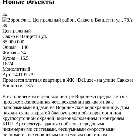
Новые объекты
4
к.
39
Центральный
Сакко и Ванцетти ул.
65.000.000
Общая –
140
Жилая –
74
Кухня –
16.5
16
/24
Монолитный
Арт. 140195579
Продается элитная квартира в ЖК «DeLuxe» на улице Сакко и
Ванцетти, 78А.
В историческом и деловом центре Воронежа предлагается к
продаже эксклюзивная четырехкомнатная квартира с
панорамными видами на Воронежское водохранилище. Дом
находится на закрытой благоустроенной территории под
круглосуточной охраной, видеонаблюдением и контролем
КПП. Архитектура здания снабжена передовыми
инженерными системами, бесшумными скоростными
лифтами и трехуровневым подземным паркингом,