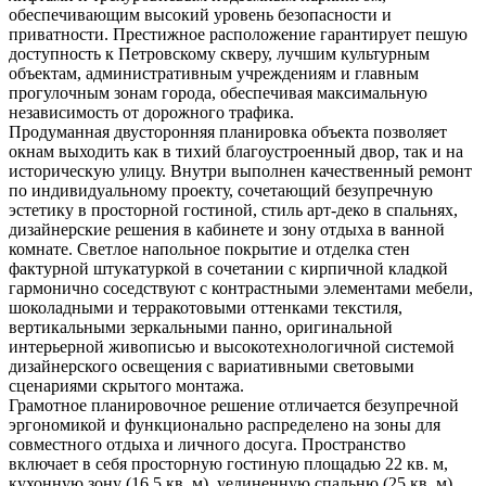
обеспечивающим высокий уровень безопасности и
приватности. Престижное расположение гарантирует пешую
доступность к Петровскому скверу, лучшим культурным
объектам, административным учреждениям и главным
прогулочным зонам города, обеспечивая максимальную
независимость от дорожного трафика.
Продуманная двусторонняя планировка объекта позволяет
окнам выходить как в тихий благоустроенный двор, так и на
историческую улицу. Внутри выполнен качественный ремонт
по индивидуальному проекту, сочетающий безупречную
эстетику в просторной гостиной, стиль арт-деко в спальнях,
дизайнерские решения в кабинете и зону отдыха в ванной
комнате. Светлое напольное покрытие и отделка стен
фактурной штукатуркой в сочетании с кирпичной кладкой
гармонично соседствуют с контрастными элементами мебели,
шоколадными и терракотовыми оттенками текстиля,
вертикальными зеркальными панно, оригинальной
интерьерной живописью и высокотехнологичной системой
дизайнерского освещения с вариативными световыми
сценариями скрытого монтажа.
Грамотное планировочное решение отличается безупречной
эргономикой и функционально распределено на зоны для
совместного отдыха и личного досуга. Пространство
включает в себя просторную гостиную площадью 22 кв. м,
кухонную зону (16,5 кв. м), уединенную спальню (25 кв. м),