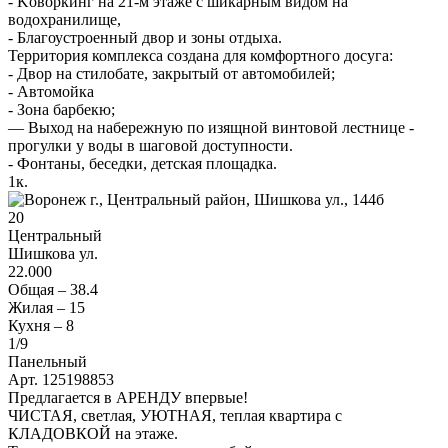
- Koвoркинг на 21-м этaжe с шикарным видoм нa
водоxpaнилище,
- Благоустроенный двор и зоны отдыха.
Территория комплекса создана для комфортного досуга:
- Двор на стилобате, закрытый от автомобилей;
- Автомойка
- Зона барбекю;
— Выход на набережную по изящной винтовой лестнице -
прогулки у воды в шаговой доступности.
- Фонтаны, беседки, детская площадка.
1
к.
20
Центральный
Шишкова ул.
22.000
Общая –
38.4
Жилая –
15
Кухня –
8
1
/9
Панельный
Арт. 125198853
Предлагается в АРЕНДУ впервые!
ЧИСТАЯ, светлая, УЮТНАЯ, теплая квартира с
КЛАДОВКОЙ на этаже.