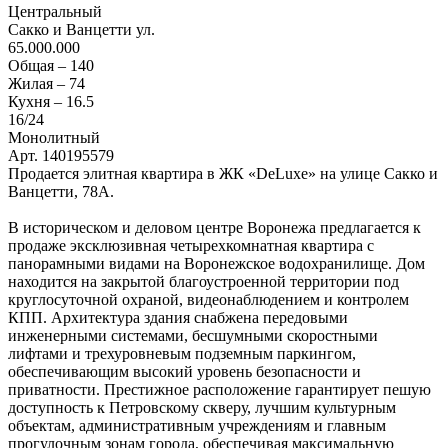
Центральный
Сакко и Ванцетти ул.
65.000.000
Общая –
140
Жилая –
74
Кухня –
16.5
16
/24
Монолитный
Арт. 140195579
Продается элитная квартира в ЖК «DeLuxe» на улице Сакко и
Ванцетти, 78А.
В историческом и деловом центре Воронежа предлагается к
продаже эксклюзивная четырехкомнатная квартира с
панорамными видами на Воронежское водохранилище. Дом
находится на закрытой благоустроенной территории под
круглосуточной охраной, видеонаблюдением и контролем
КПП. Архитектура здания снабжена передовыми
инженерными системами, бесшумными скоростными
лифтами и трехуровневым подземным паркингом,
обеспечивающим высокий уровень безопасности и
приватности. Престижное расположение гарантирует пешую
доступность к Петровскому скверу, лучшим культурным
объектам, административным учреждениям и главным
прогулочным зонам города, обеспечивая максимальную