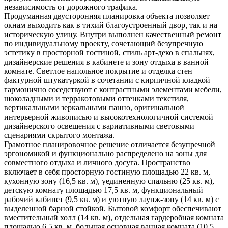
независимость от дорожного трафика.
Продуманная двусторонняя планировка объекта позволяет
окнам выходить как в тихий благоустроенный двор, так и на
историческую улицу. Внутри выполнен качественный ремонт
по индивидуальному проекту, сочетающий безупречную
эстетику в просторной гостиной, стиль арт-деко в спальнях,
дизайнерские решения в кабинете и зону отдыха в ванной
комнате. Светлое напольное покрытие и отделка стен
фактурной штукатуркой в сочетании с кирпичной кладкой
гармонично соседствуют с контрастными элементами мебели,
шоколадными и терракотовыми оттенками текстиля,
вертикальными зеркальными панно, оригинальной
интерьерной живописью и высокотехнологичной системой
дизайнерского освещения с вариативными световыми
сценариями скрытого монтажа.
Грамотное планировочное решение отличается безупречной
эргономикой и функционально распределено на зоны для
совместного отдыха и личного досуга. Пространство
включает в себя просторную гостиную площадью 22 кв. м,
кухонную зону (16,5 кв. м), уединенную спальню (25 кв. м),
детскую комнату площадью 17,5 кв. м, функциональный
рабочий кабинет (9,5 кв. м) и уютную лаунж-зону (14 кв. м) с
выделенной барной стойкой. Бытовой комфорт обеспечивают
вместительный холл (14 кв. м), отдельная гардеробная комната
площадью 6,5 кв. м, большая основная ванная комната (10,5