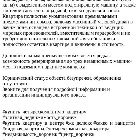
кв. м) с выделенным местом под стиральную машину, а также
гостевой санузел площадью 4,5 кв. м с душевой зоной.
Квартира полностью укомплектована премиальными
предметами интерьера, включая массивный угловой диван в
лаунж-зоне, оснащена встроенной техникой от ведущих
мировых производителей, вместительным гардеробом и не
требует дополнительных вложений - вся обстановка
полностью остается в квартире и включены в стоимость.
Дополнительным преимуществом является редкая
возможность резервирования до трех независимых машино-
мест в подземном паркинге комплекса.
Юридический статус объекта безупречен, обременения
отсутствуют.
Звоните для получения подробной информации и
организации индивидуального показа.
#купить_четырехкомнатную_квартиру
#элитная_недвижимость_воронеж
#купить_квартиру_в_центре #жк_делюкс #сакко_и_ванцетти
#видовая_квартира #четырехкомнатная_квартира
#недвижимость_воронеж #центр_воронеж
к.