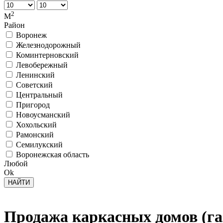
2
М
Район
Воронеж
Железнодорожный
Коминтерновский
Левобережный
Ленинский
Советский
Центральный
Пригород
Новоусманский
Хохольский
Рамонский
Семилукский
Воронежская область
Любой
Ok
Продажа каркасных домов (г