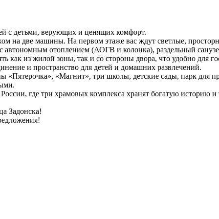
ей с детьми, верующих и ценящих комфорт.
ом на две машины. На первом этаже вас ждут светлые, просторн
с автономным отоплением (АОГВ и колонка), раздельный санузе
ь как из жилой зоны, так и со стороны двора, что удобно для г
динение и пространство для детей и домашних развлечений.
ы «Пятерочка», «Магнит», три школы, детские сады, парк для 
ыми.
 России, где три храмовых комплекса хранят богатую историю и
ца Задонска!
предложения!