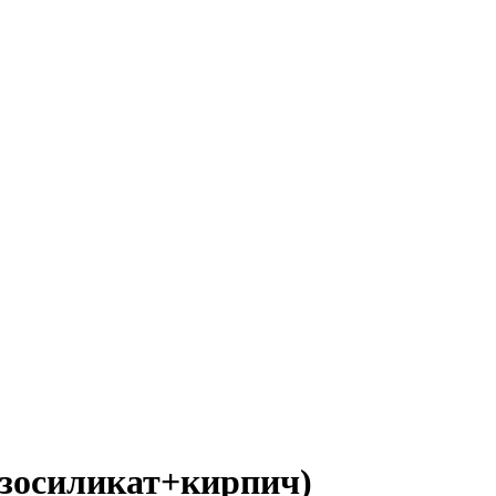
азосиликат+кирпич)