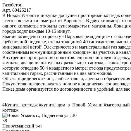
Газобетон
Арт. 60425217
В Новой Усмани к покупке доступен просторный коттедж общей
всего в восьми километрах от Воронежа. В двух километрах на
одного километра открыты супермаркеты и магазины. Локация 
города ходят каждые 10-15 минут.
Здание возведено по проекту «Парковая резиденция» с соблюд
щебеночной подушке, стены толщиной 40 сантиметров выполне
минеральной ватой. Электричество и магистральный газ завед
собственным коммуникационным колодцем на участке, а канали
Внутреннее пространство подготовлено под чистовую отделку, 
комната, два дополнительных раздельных санузла, а также три 
которую отведено 50,4 квадратного метра; отсюда предусмотре
капитальный гараж, рассчитанный на два автомобиля.
Объект юридически чист, любые залоги, аресты и обременения
Покупателю предоставляется полное юридическое сопровождени
Показ дома организуется по договоренности в удобный для вас д
#Купить_коттедж #купить_дом_в_Новой_Усмани #загородный_
коттедж
38
Новоусманский р-н