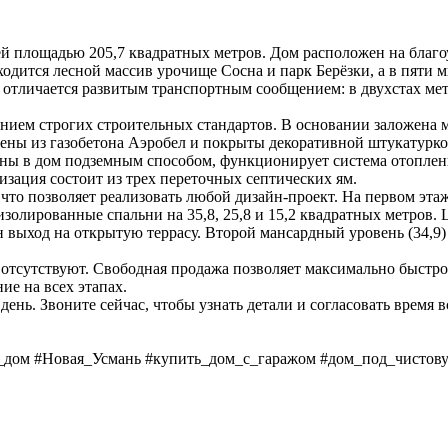
 площадью 205,7 квадратных метров. Дом расположен на благоу
ходится лесной массив урочище Сосна и парк Берёзки, а в пяти 
отличается развитым транспортным сообщением: в двухстах мет
ением строгих строительных стандартов. В основании заложена 
ны из газобетона Аэробел и покрыты декоративной штукатуркой
ены в дом подземным способом, функционирует система отоплен
зация состоит из трех переточных септических ям.
что позволяет реализовать любой дизайн-проект. На первом этаж
изолированные спальни на 35,8, 25,8 и 15,2 квадратных метров.
н выход на открытую террасу. Второй мансардный уровень (34,9
 отсутствуют. Свободная продажа позволяет максимально быстро
е на всех этапах.
ень. Звоните сейчас, чтобы узнать детали и согласовать время в
дом #Новая_Усмань #купить_дом_с_гаражом #дом_под_чистову