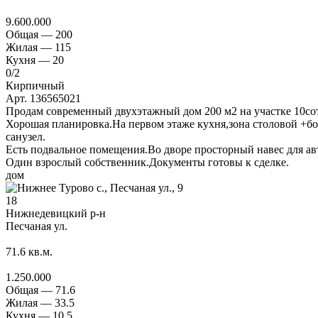
9.600.000
Общая —
200
Жилая —
115
Кухня —
20
0
/2
Кирпичный
Арт. 136565021
Продам современный двухэтажный дом 200 м2 на участке 10сот
Хорошая планировка.На первом этаже кухня,зона столовой +бол
санузел.
Есть подвальное помещения.Во дворе просторный навес для авт
Один взрослый собственник.Документы готовы к сделке.
дом
18
Нижнедевицкий р-н
Песчаная ул.
71.6
кв.м.
1.250.000
Общая —
71.6
Жилая —
33.5
Кухня —
10.5