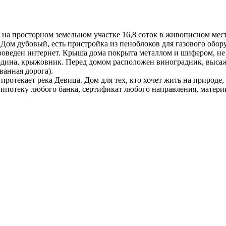
 на просторном земельном участке 16,8 соток в живописном мест
). Дом дубовый, есть пристройка из пеноблоков для газового обо
оведен интернет. Крыша дома покрыта металлом и шифером, не 
одина, крыжовник. Перед домом расположен виноградник, высаж
ванная дорога).
ротекает река Девица. Дом для тех, кто хочет жить на природе,
 ипотеку любого банка, сертификат любого направления, матер