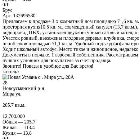
0
/1
Брус
Арт. 132696580
Предлагаем к продаже 3-х комнатный дом площадью 71,6 кв. м.
просторная кухня10,5 кв. м., совмещенный санузел (13,7 кв.м.
водопровод ПВХ, установлен двухконтурный газовый котел, пр
Участок ровный, высажены плодовые деревья, клубника, смор
пеноблоков площадью 51,1 кв. м. Удобный подъезд (асфальтиро
Ходит школьный автобус. Место тихое и живописное, недалеко п
Документы в порядке, 1 взрослый собственник. Рассматриваем
лучших условиях для покупателя за счет продавца.
Звоните! Показы в удобное для Вас время!
коттедж
28
Новоусманский р-н
Мира ул.
205.7
кв.м.
12.700.000
Общая —
205.7
Жилая —
113.4
Кухня —
13.8
0
/1