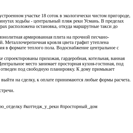
строенном участке 18 соток в экологически чистом пригороде,
минутах ходьбы - центральный пляж реки Усмань. В пределах
рах расположена остановка, откуда маршрутные такси до
монолитная армированная плита на прочной песчано-
. Металлочерепичная кровля цвета графит утеплена
ия в формате теплого пола. Водоснабжение центральное с
е спроектированы прихожая, гардеробная, котельная, ванная
 Центральное место занимает просторная кухня-гостиная, под
) отведен под свободную планировку. К дому примыкает
 выйти на сделку, к оплате принимаются любые формы расчета.
стречи.
ю_отделку #коттедж_у_реки #просторный_дом