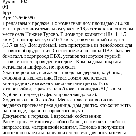
Кухня –
10.5
0
/1
Брус
Арт. 132696580
Предлагаем к продаже 3-х комнатный дом площадью 71,6 кв.
м. на просторном земельном участке 16,8 соток в живописном
месте села Нижнее Турово. В доме три комнаты (18+11+4,5
кв.м.), просторная кухня10,5 кв. м., совмещенный санузел
(13,7 кв.м.). Дом дубовый, есть пристройка из пеноблоков для
газового оборудования. Состояние жилое: окна ПВХ, батареи
биметалл, водопровод ПВХ, установлен двухконтурный
газовый котел, проведен интернет. Крыша дома покрыта
металлом и шифером, не протекает.
Участок ровный, высажены плодовые деревья, клубника,
смородина, крыжовник. Перед домом расположен
виноградник, высажены многолетние цветы. Есть
хозпостройки, гараж из пеноблоков площадью 51,1 кв. м.
Удобный подъезд (асфальтированная дорога).
Ходит школьный автобус. Место тихое и живописное,
недалеко протекает река Девица. Дом для тех, кто хочет жить
на природе, вдали от городского шума.
Документы в порядке, 1 взрослый собственник.
Рассматриваем ипотеку любого банка, сертификат любого
направления, материнский капитал. Помощь в получении
ипотечного кредита на лучших условиях для покупателя за