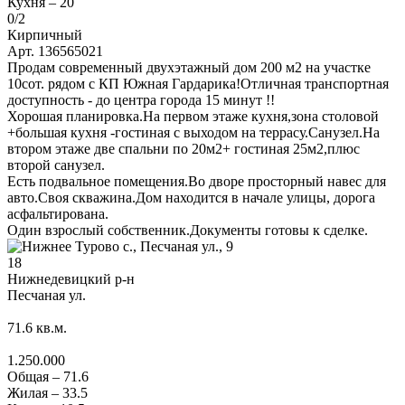
Кухня –
20
0
/2
Кирпичный
Арт. 136565021
Продам современный двухэтажный дом 200 м2 на участке
10сот. рядом с КП Южная Гардарика!Отличная транспортная
доступность - до центра города 15 минут !!
Хорошая планировка.На первом этаже кухня,зона столовой
+большая кухня -гостиная с выходом на террасу.Санузел.На
втором этаже две спальни по 20м2+ гостиная 25м2,плюс
второй санузел.
Есть подвальное помещения.Во дворе просторный навес для
авто.Своя скважина.Дом находится в начале улицы, дорога
асфальтирована.
Один взрослый собственник.Документы готовы к сделке.
18
Нижнедевицкий р-н
Песчаная ул.
71.6
кв.м.
1.250.000
Общая –
71.6
Жилая –
33.5