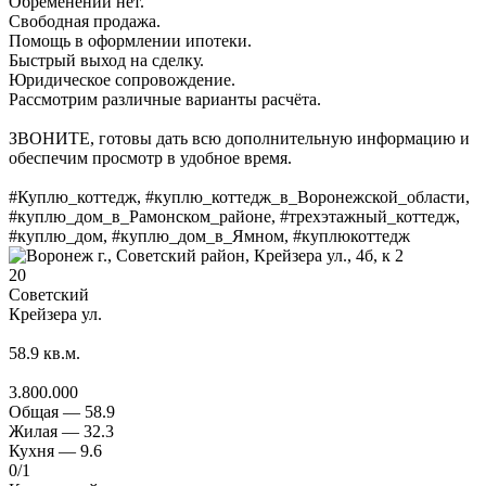
Обременений нет.
Свободная продажа.
Помощь в оформлении ипотеки.
Быстрый выход на сделку.
Юридическое сопровождение.
Рассмотрим различные варианты расчёта.
ЗВОНИТЕ, готовы дать всю дополнительную информацию и
обеспечим просмотр в удобное время.
#Куплю_коттедж, #куплю_коттедж_в_Воронежской_области,
#куплю_дом_в_Рамонском_районе, #трехэтажный_коттедж,
#куплю_дом, #куплю_дом_в_Ямном, #куплюкоттедж
20
Советский
Крейзера ул.
58.9
кв.м.
3.800.000
Общая —
58.9
Жилая —
32.3
Кухня —
9.6
0
/1