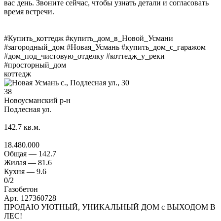
вас день. Звоните сейчас, чтобы узнать детали и согласовать
время встречи.
#Купить_коттедж #купить_дом_в_Новой_Усмани
#загородный_дом #Новая_Усмань #купить_дом_с_гаражом
#дом_под_чистовую_отделку #коттедж_у_реки
#просторный_дом
коттедж
38
Новоусманский р-н
Подлесная ул.
142.7
кв.м.
18.480.000
Общая —
142.7
Жилая —
81.6
Кухня —
9.6
0
/2
Газобетон
Арт. 127360728
ПРОДАЮ УЮТНЫЙ, УНИКАЛЬНЫЙ ДОМ с ВЫХОДОМ В
ЛЕС!