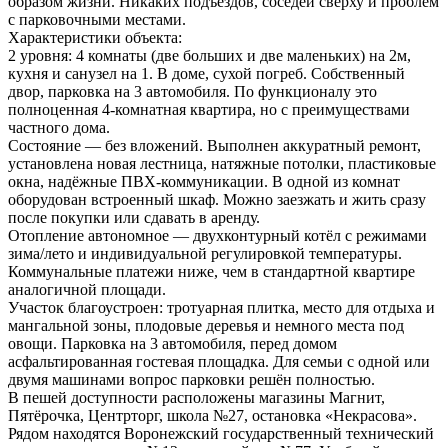
образом жизни. Никаких подъездов, соседей сверху и проблем
с парковочными местами.
Характеристики объекта:
2 уровня: 4 комнаты (две больших и две маленьких) на 2м,
кухня и санузел на 1. В доме, сухой погреб. Собственный
двор, парковка на 3 автомобиля. По функционалу это
полноценная 4-комнатная квартира, но с преимуществами
частного дома.
Состояние — без вложений. Выполнен аккуратный ремонт,
установлена новая лестница, натяжные потолки, пластиковые
окна, надёжные ПВХ-коммуникации. В одной из комнат
оборудован встроенный шкаф. Можно заезжать и жить сразу
после покупки или сдавать в аренду.
Отопление автономное — двухконтурный котёл с режимами
зима/лето и индивидуальной регулировкой температуры.
Коммунальные платежи ниже, чем в стандартной квартире
аналогичной площади.
Участок благоустроен: тротуарная плитка, место для отдыха и
мангальной зоны, плодовые деревья и немного места под
овощи. Парковка на 3 автомобиля, перед домом
асфальтированная гостевая площадка. Для семьи с одной или
двумя машинами вопрос парковки решён полностью.
В пешей доступности расположены магазины Магнит,
Пятёрочка, Центрторг, школа №27, остановка «Некрасова».
Рядом находятся Воронежский государственный технический