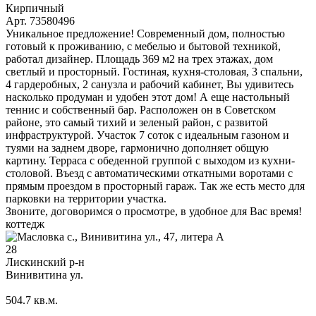
Кирпичный
Арт. 73580496
Уникальное предложение! Современный дом, полностью
гoтовый к пpоживaнию, с мебелью и бытовой техникой,
работал дизайнер. Площадь 369 м2 на трех этажах, дом
светлый и просторный. Гостиная, кухня-столовая, 3 спальни,
4 гардеробных, 2 санузла и рабочий кабинет, Вы удивитесь
насколько продуман и удобен этот дом! А еще настольный
теннис и собственный бар. Расположен он в Советском
рaйоне, это самый тихий и зеленый район, c pазвитoй
инфрacтруктуpoй. Участок 7 соток с идеальным газоном и
туями на заднем дворе, гармонично дополняет общую
картину. Терраса с обеденной группой с выходом из кухни-
столовой. Въезд с автоматическими откатными воротами с
прямым проездом в просторный гараж. Так же есть место для
парковки на территории участка.
Звоните, договоримся о просмотре, в удобное для Вас время!
коттедж
28
Лискинский р-н
Винивитина ул.
504.7
кв.м.