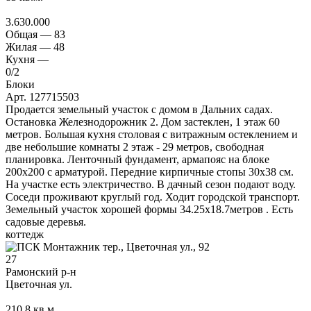
3.630.000
Общая —
83
Жилая —
48
Кухня —
0
/2
Блоки
Арт. 127715503
Продается земельный участок с домом в Дальних садах.
Остановка Железнодорожник 2. Дом застеклен, 1 этаж 60
метров. Большая кухня столовая с витражным остеклением и
две небольшие комнаты 2 этаж - 29 метров, свободная
планировка. Ленточный фундамент, армапояс на блоке
200х200 с арматурой. Передние кирпичные стопы 30х38 см.
На участке есть электричество. В дачный сезон подают воду.
Соседи проживают круглый год. Ходит городской транспорт.
Земельный участок хорошей формы 34.25х18.7метров . Есть
садовые деревья.
коттедж
27
Рамонский р-н
Цветочная ул.
210.8
кв.м.