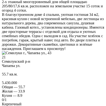
2-х этажный многоуровневый дом общей площадью
205/80/17,6 кв.м. расположен на земельном участке 15 соток и
огород 4 сотки.
В благоустроенном доме 4 спальни, уютная гостиная 34 м2,
красивая кухня с новой встроенной мебелью, две лестницы из
натурального дерева, два cовременных санузла, душевая
кабина. Газовый котел., установлены кондиционеры. Имеются
две просторные террасы с отделкой для отдыха и уютных
семейных обедов. Одна с выходом в сад. На участке хозблок с
погребом, гараж, крытый навес под авто. Во дворе плитка и
дорожки. Декоративные скамейки, цветники и зелёные
насаждения. Приглашаем к просмотру!
21
Семилукский р-н
Чапаева ул.
55.7
кв.м.
5.430.000
Общая —
55.7
Жилая —
33.9
Кухня —
8.9
0
/1
Кирпичный