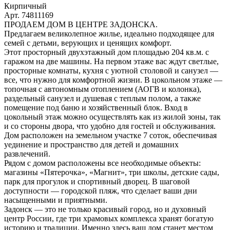
Кирпичный
Арт. 74811169
ПРОДАЕМ ДОМ В ЦЕНТРЕ ЗАДОНСКА.
Предлагаем великолепное жилье, идеально подходящее для
семей с детьми, верующих и ценящих комфорт.
Этот просторный двухэтажный дом площадью 204 кв.м. с
гаражом на две машины. На первом этаже вас ждут светлые,
просторные комнаты, кухня с уютной столовой и санузел —
все, что нужно для комфортной жизни. В цокольном этаже —
топочная с автономным отоплением (АОГВ и колонка),
раздельный санузел и душевая с теплым полом, а также
помещение под баню и хозяйственный блок. Вход в
цокольный этаж можно осуществлять как из жилой зоны, так
и со стороны двора, что удобно для гостей и обслуживания.
Дом расположен на земельном участке 7 соток, обеспечивая
уединение и пространство для детей и домашних
развлечений.
Рядом с домом расположены все необходимые объекты:
магазины «Пятерочка», «Магнит», три школы, детские сады,
парк для прогулок и спортивный дворец. В шаговой
доступности — городской пляж, что сделает ваши дни
насыщенными и приятными.
Задонск — это не только красивый город, но и духовный
центр России, где три храмовых комплекса хранят богатую
историю и традиции. Именно здесь ваш дом станет местом