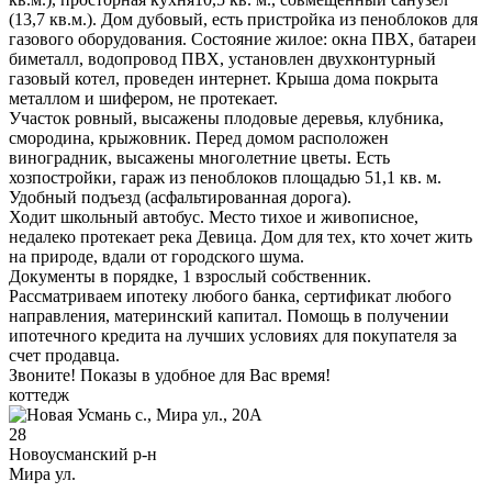
(13,7 кв.м.). Дом дубовый, есть пристройка из пеноблоков для
газового оборудования. Состояние жилое: окна ПВХ, батареи
биметалл, водопровод ПВХ, установлен двухконтурный
газовый котел, проведен интернет. Крыша дома покрыта
металлом и шифером, не протекает.
Участок ровный, высажены плодовые деревья, клубника,
смородина, крыжовник. Перед домом расположен
виноградник, высажены многолетние цветы. Есть
хозпостройки, гараж из пеноблоков площадью 51,1 кв. м.
Удобный подъезд (асфальтированная дорога).
Ходит школьный автобус. Место тихое и живописное,
недалеко протекает река Девица. Дом для тех, кто хочет жить
на природе, вдали от городского шума.
Документы в порядке, 1 взрослый собственник.
Рассматриваем ипотеку любого банка, сертификат любого
направления, материнский капитал. Помощь в получении
ипотечного кредита на лучших условиях для покупателя за
счет продавца.
Звоните! Показы в удобное для Вас время!
коттедж
28
Новоусманский р-н
Мира ул.