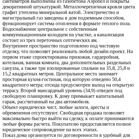
сантиметров выполнены из газобетона Аэробел и покрыты
декоративной штукатуркой. Металлочерепичная кровля цвета
графит утеплена минеральной ватой. Электричество и
магистральный газ заведены в дом подземным способом,
функционирует система отопления в формате теплого пола.
Водоснабжение центральное с собственным
коммуникационным колодцем на участке, а канализация
состоит из трех переточных септических ям.
Внутреннее пространство подготовлено под чистовую
отделку, что позволяет реализовать любой дизайн-проект. На
первом этаже спроектированы прихожая, гардеробная,
котельная, ванная комната, два дополнительных раздельных
санузла, а также три изолированные спальни на 35,8, 25,8 и
15,2 квадратных метров. Центральное место занимает
просторная кухня-гостиная, под которую отведено 50,4
квадратного метра; отсюда предусмотрен выход на открытую
террасу. Второй мансардный уровень (34,9) отведен под
свободную планировку. К дому примыкает капитальный
гараж, рассчитанный на два автомобиля.
Объект юридически чист, любые залоги, аресты и
обременения отсутствуют. Свободная продажа позволяет
максимально быстро выйти на сделку, к оплате принимаются
любые формы расчета. Покупателю предоставляется полное
юридическое сопровождение на всех этапах.
Показ дома организуется по договоренности в удобный для