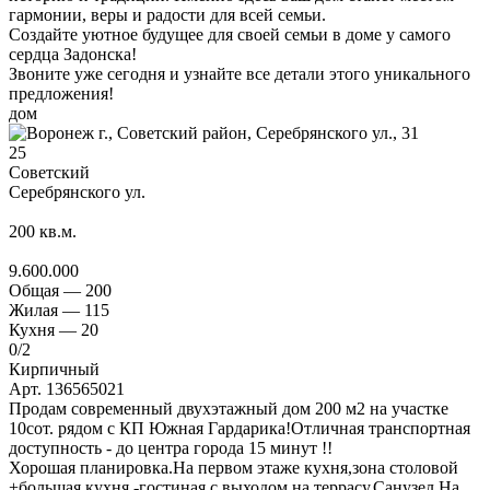
гармонии, веры и радости для всей семьи.
Создайте уютное будущее для своей семьи в доме у самого
сердца Задонска!
Звоните уже сегодня и узнайте все детали этого уникального
предложения!
дом
25
Советский
Серебрянского ул.
200
кв.м.
9.600.000
Общая —
200
Жилая —
115
Кухня —
20
0
/2
Кирпичный
Арт. 136565021
Продам современный двухэтажный дом 200 м2 на участке
10сот. рядом с КП Южная Гардарика!Отличная транспортная
доступность - до центра города 15 минут !!
Хорошая планировка.На первом этаже кухня,зона столовой
+большая кухня -гостиная с выходом на террасу.Санузел.На