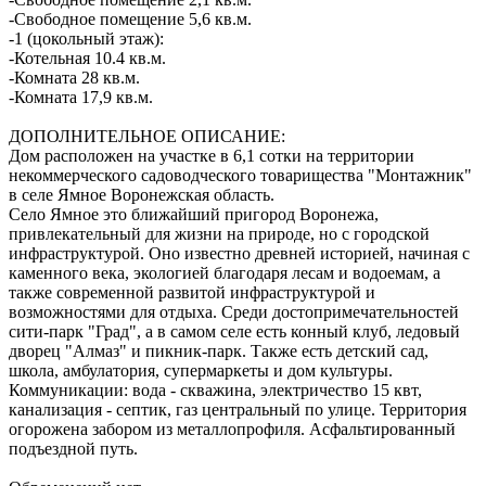
-Свободное помещение 5,6 кв.м.
-1 (цокольный этаж):
-Котельная 10.4 кв.м.
-Комната 28 кв.м.
-Комната 17,9 кв.м.
ДОПОЛНИТЕЛЬНОЕ ОПИСАНИЕ:
Дом расположен на участке в 6,1 сотки на территории
некоммерческого садоводческого товарищества "Монтажник"
в селе Ямное Воронежская область.
Село Ямное это ближайший пригород Воронежа,
привлекательный для жизни на природе, но с городской
инфраструктурой. Оно известно древней историей, начиная с
каменного века, экологией благодаря лесам и водоемам, а
также современной развитой инфраструктурой и
возможностями для отдыха. Среди достопримечательностей
сити-парк "Град", а в самом селе есть конный клуб, ледовый
дворец "Алмаз" и пикник-парк. Также есть детский сад,
школа, амбулатория, супермаркеты и дом культуры.
Коммуникации: вода - скважина, электричество 15 квт,
канализация - септик, газ центральный по улице. Территория
огорожена забором из металлопрофиля. Асфальтированный
подъездной путь.