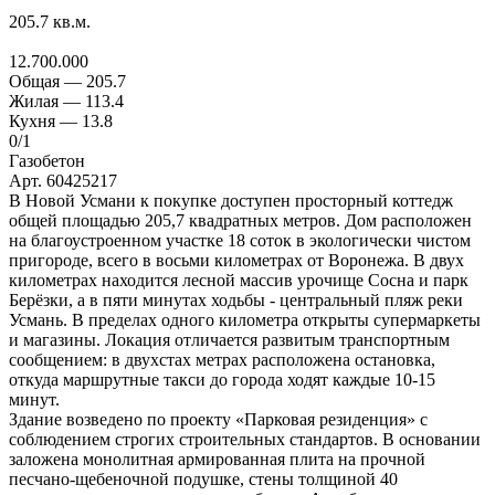
205.7
кв.м.
12.700.000
Общая —
205.7
Жилая —
113.4
Кухня —
13.8
0
/1
Газобетон
Арт. 60425217
В Новой Усмани к покупке доступен просторный коттедж
общей площадью 205,7 квадратных метров. Дом расположен
на благоустроенном участке 18 соток в экологически чистом
пригороде, всего в восьми километрах от Воронежа. В двух
километрах находится лесной массив урочище Сосна и парк
Берёзки, а в пяти минутах ходьбы - центральный пляж реки
Усмань. В пределах одного километра открыты супермаркеты
и магазины. Локация отличается развитым транспортным
сообщением: в двухстах метрах расположена остановка,
откуда маршрутные такси до города ходят каждые 10-15
минут.
Здание возведено по проекту «Парковая резиденция» с
соблюдением строгих строительных стандартов. В основании
заложена монолитная армированная плита на прочной
песчано-щебеночной подушке, стены толщиной 40