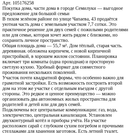
Арт. 105176258
Покупка дома, части дома в городе Семилуки — выгодное
предложение для большой семьи
В тихом зелёном районе по улице Чапаева, 43 продаётся
уютная часть дома с земельным участком 7,7 сотки. Это
практичное решение для двух семей с пожилыми родителями
или для семьи, которая хочет жить рядом с близкими, но
сохранить личное пространство.
Общая площадь дома — 55,7 м². Дом тёплый, старая часть.
деревянная. обложена кирпичем, с новой кирпичной
пристройкой, в хорошем жилом состоянии. Планировка
включает три комнаты (одна проходная) и просторную
светлую кухню. Удобный формат для совместного
проживания нескольких поколений.
Участок почти квадратной формы, что особенно важно для
грамотной застройки. Есть возможность построить второй
дом на этом же участке с отдельным въездом с другой
стороны. Это редкое и ценное преимущество — можно
организовать два автономных жилых пространства для
родителей и детей или для двух семей.
Подключены все центральные коммуникации: газ, вода,
электричество, центральная канализация. Установлен
двухконтурный котёл и приборы учёта. На участке
расположен сарай с глубоким сухим погребом и прочными
стеллажами для хранения заготовок. Есть летний туалет,