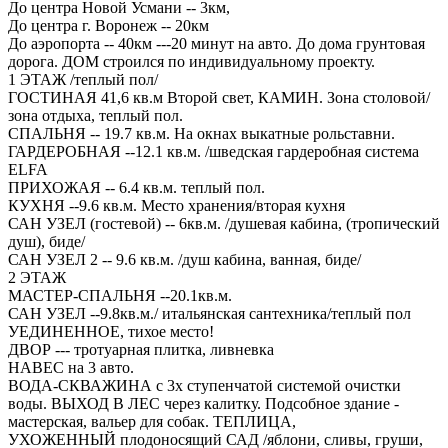
До центра Новой Усмани -- 3км,
До центра г. Воронеж -- 20км
До аэропорта -- 40км ---20 минут на авто. До дома грунтовая
дорога. ДОМ строился по индивидуальному проекту.
1 ЭТАЖ /теплый пол/
ГОСТИНАЯ 41,6 кв.м Второй свет, КАМИН. Зона столовой/
зона отдыха, теплый пол.
СПАЛЬНЯ -- 19.7 кв.м. На окнах выкатные рольставни.
ГАРДЕРОБНАЯ --12.1 кв.м. /шведская гардеробная система
ELFA
ПРИХОЖАЯ -- 6.4 кв.м. теплый пол.
КУХНЯ --9.6 кв.м. Место хранения/вторая кухня
САН УЗЕЛ (гостевой) -- 6кв.м. /душевая кабина, (тропический
душ), биде/
САН УЗЕЛ 2 -- 9.6 кв.м. /душ кабина, ванная, биде/
2 ЭТАЖ
МАСТЕР-СПАЛЬНЯ --20.1кв.м.
САН УЗЕЛ --9.8кв.м./ итальянская сантехника/теплый пол
УЕДИНЕННОЕ, тихое место!
ДВОР --- тротуарная плитка, ливневка
НАВЕС на 3 авто.
ВОДА-СКВАЖИНА с 3х ступенчатой системой очистки
воды. ВЫХОД В ЛЕС через калитку. Подсобное здание -
мастерская, вальер для собак. ТЕПЛИЦА,
УХОЖЕННЫЙ плодоносящий САД /яблони, сливы, груши,