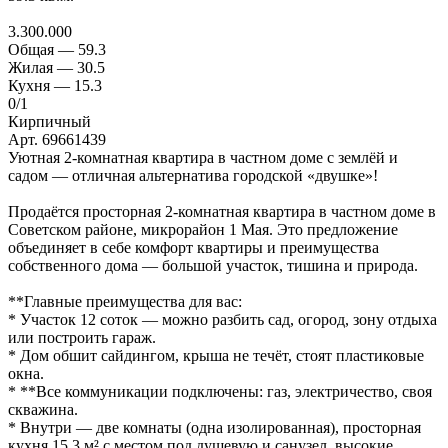
3.300.000
Общая —
59.3
Жилая —
30.5
Кухня —
15.3
0
/1
Кирпичный
Арт. 69661439
Уютная 2-комнатная квартира в частном доме с землёй и
садом — отличная альтернатива городской «двушке»!
Продаётся просторная 2-комнатная квартира в частном доме в
Советском районе, микрорайон 1 Мая. Это предложение
объединяет в себе комфорт квартиры и преимущества
собственного дома — большой участок, тишина и природа.
**Главные преимущества для вас:
* Участок 12 соток — можно разбить сад, огород, зону отдыха
или построить гараж.
* Дом обшит сайдингом, крыша не течёт, стоят пластиковые
окна.
* **Все коммуникации подключены: газ, электричество, своя
скважина.
* Внутри — две комнаты (одна изолированная), просторная
кухня 15,3 м² с местом под душевую и санузел, высокие