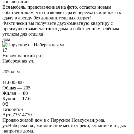
канализации.
Вся мебель, представленная на фото, остается новым
собственникам, что позволяет сразу переехать или начать
сдачу в аренду без дополнительных затрат!
Фактически вы получаете двухкомнатную квартиру с
преимуществами частного дома и собственным зелёным
уголком для отдыха!
дом
17
Новоусманский р-н
Набережная ул.
205
кв.м.
11.600.000
Общая —
205
Жилая —
80
Кухня —
17.6
0
/2
Газобетон
Арт. 73514770
Продаю жилой дом в с.Парусное Новоусман.р-на,
ул.Набережная , живописное место у реки, купание и отдых
напротив дома.