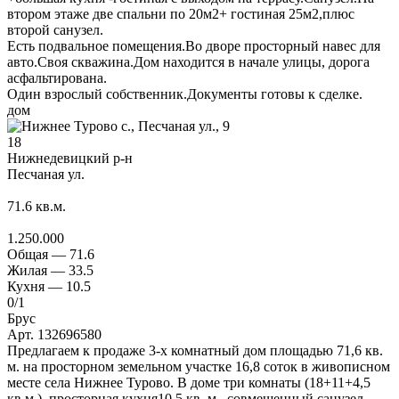
втором этаже две спальни по 20м2+ гостиная 25м2,плюс
второй санузел.
Есть подвальное помещения.Во дворе просторный навес для
авто.Своя скважина.Дом находится в начале улицы, дорога
асфальтирована.
Один взрослый собственник.Документы готовы к сделке.
дом
18
Нижнедевицкий р-н
Песчаная ул.
71.6
кв.м.
1.250.000
Общая —
71.6
Жилая —
33.5
Кухня —
10.5
0
/1
Брус
Арт. 132696580
Предлагаем к продаже 3-х комнатный дом площадью 71,6 кв.
м. на просторном земельном участке 16,8 соток в живописном
месте села Нижнее Турово. В доме три комнаты (18+11+4,5
кв.м.), просторная кухня10,5 кв. м., совмещенный санузел