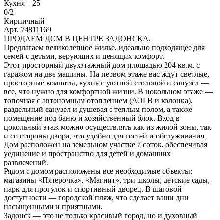
Кухня –
25
0
/2
Кирпичный
Арт. 74811169
ПРОДАЕМ ДОМ В ЦЕНТРЕ ЗАДОНСКА.
Предлагаем великолепное жилье, идеально подходящее для
семей с детьми, верующих и ценящих комфорт.
Этот просторный двухэтажный дом площадью 204 кв.м. с
гаражом на две машины. На первом этаже вас ждут светлые,
просторные комнаты, кухня с уютной столовой и санузел —
все, что нужно для комфортной жизни. В цокольном этаже —
топочная с автономным отоплением (АОГВ и колонка),
раздельный санузел и душевая с теплым полом, а также
помещение под баню и хозяйственный блок. Вход в
цокольный этаж можно осуществлять как из жилой зоны, так
и со стороны двора, что удобно для гостей и обслуживания.
Дом расположен на земельном участке 7 соток, обеспечивая
уединение и пространство для детей и домашних
развлечений.
Рядом с домом расположены все необходимые объекты:
магазины «Пятерочка», «Магнит», три школы, детские сады,
парк для прогулок и спортивный дворец. В шаговой
доступности — городской пляж, что сделает ваши дни
насыщенными и приятными.
Задонск — это не только красивый город, но и духовный