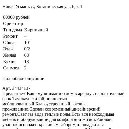
Новая Усмань с., Ботаническая ул., 6, к 1
80000 рублей
Ориентир
–
Тип дома
Кирпичный
Ремонт
–
Общая
101
Этаж
0/2
Жилая
68
Кухня
18
Санузел
2
Подробное описание
Арт. 34434137
Предлагаем Вашему вниманию дом в аренду , на длительный
срок.Таунхаус жилой,полностью
меблированный.Благоустроенный,готов к
проживанию.Сделан современный,дизайнерский
ремонт.Свет,газ,вода,теплые полы.Есть вся необходимая
мебель и оборудование для комфортной жизни.Ровный
участок,огорожен красивым забором,площадка для