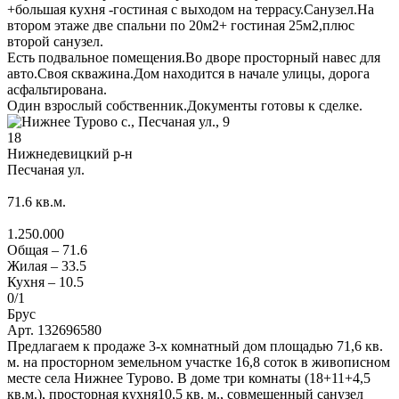
+большая кухня -гостиная с выходом на террасу.Санузел.На
втором этаже две спальни по 20м2+ гостиная 25м2,плюс
второй санузел.
Есть подвальное помещения.Во дворе просторный навес для
авто.Своя скважина.Дом находится в начале улицы, дорога
асфальтирована.
Один взрослый собственник.Документы готовы к сделке.
18
Нижнедевицкий р-н
Песчаная ул.
71.6
кв.м.
1.250.000
Общая –
71.6
Жилая –
33.5
Кухня –
10.5
0
/1
Брус
Арт. 132696580
Предлагаем к продаже 3-х комнатный дом площадью 71,6 кв.
м. на просторном земельном участке 16,8 соток в живописном
месте села Нижнее Турово. В доме три комнаты (18+11+4,5
кв.м.), просторная кухня10,5 кв. м., совмещенный санузел