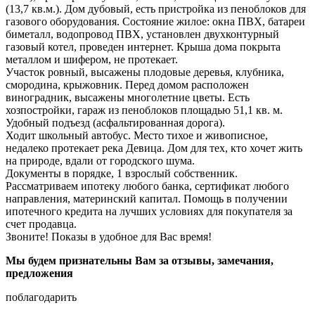
(13,7 кв.м.). Дом дубовый, есть пристройка из пеноблоков для
газового оборудования. Состояние жилое: окна ПВХ, батареи
биметалл, водопровод ПВХ, установлен двухконтурный
газовый котел, проведен интернет. Крыша дома покрыта
металлом и шифером, не протекает.
Участок ровный, высажены плодовые деревья, клубника,
смородина, крыжовник. Перед домом расположен
виноградник, высажены многолетние цветы. Есть
хозпостройки, гараж из пеноблоков площадью 51,1 кв. м.
Удобный подъезд (асфальтированная дорога).
Ходит школьный автобус. Место тихое и живописное,
недалеко протекает река Девица. Дом для тех, кто хочет жить
на природе, вдали от городского шума.
Документы в порядке, 1 взрослый собственник.
Рассматриваем ипотеку любого банка, сертификат любого
направления, материнский капитал. Помощь в получении
ипотечного кредита на лучших условиях для покупателя за
счет продавца.
Звоните! Показы в удобное для Вас время!
Мы будем признательны Вам за отзывы, замечания,
предложения
поблагодарить