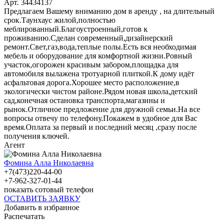
Арт. 34434137
Предлагаем Вашему вниманию дом в аренду , на длительный
срок.Таунхаус жилой,полностью
меблированный.Благоустроенный,готов к
проживанию.Сделан современный,дизайнерский
ремонт.Свет,газ,вода,теплые полы.Есть вся необходимая
мебель и оборудование для комфортной жизни.Ровный
участок,огорожен красивым забором,площадка для
автомобиля вылажена тротуарной плиткой.К дому идёт
асфальтовая дорога.Хорошее место расположение,в
экологически чистом районе.Рядом новая школа,детский
сад,конечная остановка транспорта,магазины и
рынок.Отличное предложение для дружной семьи.На все
вопросы отвечу по телефону.Покажем в удобное для Вас
время.Оплата за первый и последний месяц ,сразу после
получения ключей.
Агент
Фомина Алла Николаевна
+7(473)220-44-00
+7-962-327-01-44
показать сотовый телефон
ОСТАВИТЬ ЗАЯВКУ
Добавить в избранное
Распечатать