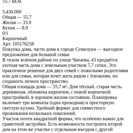
55.7
кв.м.
5.430.000
Общая —
55.7
Жилая —
33.9
Кухня —
8.9
0
/1
Кирпичный
Арт. 105176258
Покупка дома, части дома в городе Семилуки — выгодное
предложение для большой семьи
В тихом зелёном районе по улице Чапаева, 43 продаётся
уютная часть дома с земельным участком 7,7 сотки. Это
практичное решение для двух семей с пожилыми родителями
или для семьи, которая хочет жить рядом с близкими, но
сохранить личное пространство.
Общая площадь дома — 55,7 м². Дом тёплый, старая часть.
деревянная. обложена кирпичем, с новой кирпичной
пристройкой, в хорошем жилом состоянии. Планировка
включает три комнаты (одна проходная) и просторную
светлую кухню. Удобный формат для совместного
проживания нескольких поколений.
Участок почти квадратной формы, что особенно важно для
грамотной застройки. Есть возможность построить второй
дом на этом же участке с отдельным въездом с другой