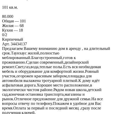
101
кв.м.
80.000
Общая —
101
Жилая —
68
Кухня —
18
0
/2
Кирпичный
Арт. 34434137
Предлагаем Вашему вниманию дом в аренду , на длительный
срок.Таунхаус жилой,полностью
меблированный.Благоустроенный,готов к
проживанию.Сделан современный,дизайнерский
ремонт.Свет,газ,вода,теплые полы.Есть вся необходимая
мебель и оборудование для комфортной жизни.Ровный
участок,огорожен красивым забором,площадка для
автомобиля вылажена тротуарной плиткой.К дому идёт
асфальтовая дорога.Хорошее место расположение,в
экологически чистом районе.Рядом новая школа,детский
сад,конечная остановка транспорта,магазины и
рынок.Отличное предложение для дружной семьи.На все
вопросы отвечу по телефону.Покажем в удобное для Вас
время.Оплата за первый и последний месяц ,сразу после
получения ключей.