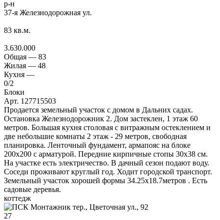
р-н
37-я Железнодорожная ул.
83
кв.м.
3.630.000
Общая —
83
Жилая —
48
Кухня —
0
/2
Блоки
Арт. 127715503
Продается земельный участок с домом в Дальних садах.
Остановка Железнодорожник 2. Дом застеклен, 1 этаж 60
метров. Большая кухня столовая с витражным остеклением и
две небольшие комнаты 2 этаж - 29 метров, свободная
планировка. Ленточный фундамент, армапояс на блоке
200х200 с арматурой. Передние кирпичные стопы 30х38 см.
На участке есть электричество. В дачный сезон подают воду.
Соседи проживают круглый год. Ходит городской транспорт.
Земельный участок хорошей формы 34.25х18.7метров . Есть
садовые деревья.
коттедж
27