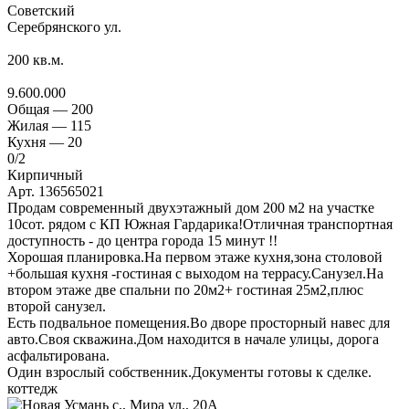
Советский
Серебрянского ул.
200
кв.м.
9.600.000
Общая —
200
Жилая —
115
Кухня —
20
0
/2
Кирпичный
Арт. 136565021
Продам современный двухэтажный дом 200 м2 на участке
10сот. рядом с КП Южная Гардарика!Отличная транспортная
доступность - до центра города 15 минут !!
Хорошая планировка.На первом этаже кухня,зона столовой
+большая кухня -гостиная с выходом на террасу.Санузел.На
втором этаже две спальни по 20м2+ гостиная 25м2,плюс
второй санузел.
Есть подвальное помещения.Во дворе просторный навес для
авто.Своя скважина.Дом находится в начале улицы, дорога
асфальтирована.
Один взрослый собственник.Документы готовы к сделке.
коттедж