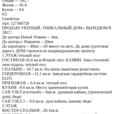
Общая —
142.7
Жилая —
81.6
Кухня —
9.6
0
/2
Газобетон
Арт. 127360728
ПРОДАЮ УЮТНЫЙ, УНИКАЛЬНЫЙ ДОМ с ВЫХОДОМ В
ЛЕС!
До центра Новой Усмани -- 3км,
До центра г. Воронеж -- 20км
До аэропорта -- 40км ---20 минут на авто. До дома грунтовая
дорога. ДОМ строился по индивидуальному проекту.
1 ЭТАЖ /теплый пол/
ГОСТИНАЯ 41,6 кв.м Второй свет, КАМИН. Зона столовой/
зона отдыха, теплый пол.
СПАЛЬНЯ -- 19.7 кв.м. На окнах выкатные рольставни.
ГАРДЕРОБНАЯ --12.1 кв.м. /шведская гардеробная система
ELFA
ПРИХОЖАЯ -- 6.4 кв.м. теплый пол.
КУХНЯ --9.6 кв.м. Место хранения/вторая кухня
САН УЗЕЛ (гостевой) -- 6кв.м. /душевая кабина, (тропический
душ), биде/
САН УЗЕЛ 2 -- 9.6 кв.м. /душ кабина, ванная, биде/
2 ЭТАЖ
МАСТЕР-СПАЛЬНЯ --20.1кв.м.