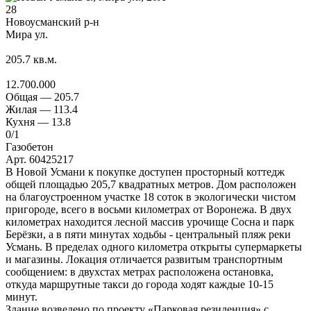
28
Новоусманский р-н
Мира ул.
205.7
кв.м.
12.700.000
Общая —
205.7
Жилая —
113.4
Кухня —
13.8
0
/1
Газобетон
Арт. 60425217
В Новой Усмани к покупке доступен просторный коттедж
общей площадью 205,7 квадратных метров. Дом расположен
на благоустроенном участке 18 соток в экологически чистом
пригороде, всего в восьми километрах от Воронежа. В двух
километрах находится лесной массив урочище Сосна и парк
Берёзки, а в пяти минутах ходьбы - центральный пляж реки
Усмань. В пределах одного километра открыты супермаркеты
и магазины. Локация отличается развитым транспортным
сообщением: в двухстах метрах расположена остановка,
откуда маршрутные такси до города ходят каждые 10-15
минут.
Здание возведено по проекту «Парковая резиденция» с