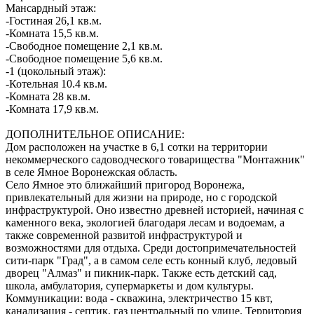
Мансардный этаж:
-Гостиная 26,1 кв.м.
-Комната 15,5 кв.м.
-Свободное помещение 2,1 кв.м.
-Свободное помещение 5,6 кв.м.
-1 (цокольный этаж):
-Котельная 10.4 кв.м.
-Комната 28 кв.м.
-Комната 17,9 кв.м.
ДОПОЛНИТЕЛЬНОЕ ОПИСАНИЕ:
Дом расположен на участке в 6,1 сотки на территории
некоммерческого садоводческого товарищества "Монтажник"
в селе Ямное Воронежская область.
Село Ямное это ближайший пригород Воронежа,
привлекательный для жизни на природе, но с городской
инфраструктурой. Оно известно древней историей, начиная с
каменного века, экологией благодаря лесам и водоемам, а
также современной развитой инфраструктурой и
возможностями для отдыха. Среди достопримечательностей
сити-парк "Град", а в самом селе есть конный клуб, ледовый
дворец "Алмаз" и пикник-парк. Также есть детский сад,
школа, амбулатория, супермаркеты и дом культуры.
Коммуникации: вода - скважина, электричество 15 квт,
канализация - септик, газ центральный по улице. Территория