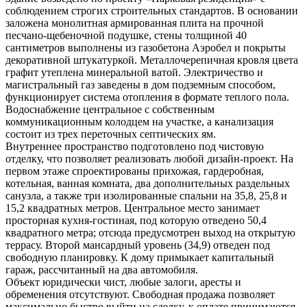
соблюдением строгих строительных стандартов. В основании
заложена монолитная армированная плита на прочной
песчано-щебеночной подушке, стены толщиной 40
сантиметров выполнены из газобетона Аэробел и покрыты
декоративной штукатуркой. Металлочерепичная кровля цвета
графит утеплена минеральной ватой. Электричество и
магистральный газ заведены в дом подземным способом,
функционирует система отопления в формате теплого пола.
Водоснабжение центральное с собственным
коммуникационным колодцем на участке, а канализация
состоит из трех переточных септических ям.
Внутреннее пространство подготовлено под чистовую
отделку, что позволяет реализовать любой дизайн-проект. На
первом этаже спроектированы прихожая, гардеробная,
котельная, ванная комната, два дополнительных раздельных
санузла, а также три изолированные спальни на 35,8, 25,8 и
15,2 квадратных метров. Центральное место занимает
просторная кухня-гостиная, под которую отведено 50,4
квадратного метра; отсюда предусмотрен выход на открытую
террасу. Второй мансардный уровень (34,9) отведен под
свободную планировку. К дому примыкает капитальный
гараж, рассчитанный на два автомобиля.
Объект юридически чист, любые залоги, аресты и
обременения отсутствуют. Свободная продажа позволяет
максимально быстро выйти на сделку, к оплате принимаются