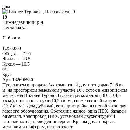
дом
18
Нижнедевицкий р-н
Песчаная ул.
71.6
кв.м.
1.250.000
Общая —
71.6
Жилая —
33.5
Кухня —
10.5
0
/1
Брус
Арт. 132696580
Предлагаем к продаже 3-х комнатный дом площадью 71,6 кв.
м. на просторном земельном участке 16,8 соток в живописном
месте села Нижнее Турово. В доме три комнаты (18+11+4,5
кв.м.), просторная кухня10,5 кв. м., совмещенный санузел
(13,7 кв.м.). Дом дубовый, есть пристройка из пеноблоков для
газового оборудования. Состояние жилое: окна ПВХ, батареи
биметалл, водопровод ПВХ, установлен двухконтурный
газовый котел, проведен интернет. Крыша дома покрыта
металлом и шифером, не протекает.