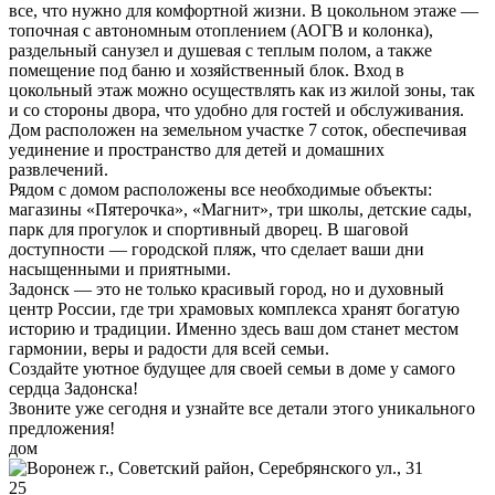
все, что нужно для комфортной жизни. В цокольном этаже —
топочная с автономным отоплением (АОГВ и колонка),
раздельный санузел и душевая с теплым полом, а также
помещение под баню и хозяйственный блок. Вход в
цокольный этаж можно осуществлять как из жилой зоны, так
и со стороны двора, что удобно для гостей и обслуживания.
Дом расположен на земельном участке 7 соток, обеспечивая
уединение и пространство для детей и домашних
развлечений.
Рядом с домом расположены все необходимые объекты:
магазины «Пятерочка», «Магнит», три школы, детские сады,
парк для прогулок и спортивный дворец. В шаговой
доступности — городской пляж, что сделает ваши дни
насыщенными и приятными.
Задонск — это не только красивый город, но и духовный
центр России, где три храмовых комплекса хранят богатую
историю и традиции. Именно здесь ваш дом станет местом
гармонии, веры и радости для всей семьи.
Создайте уютное будущее для своей семьи в доме у самого
сердца Задонска!
Звоните уже сегодня и узнайте все детали этого уникального
предложения!
дом
25