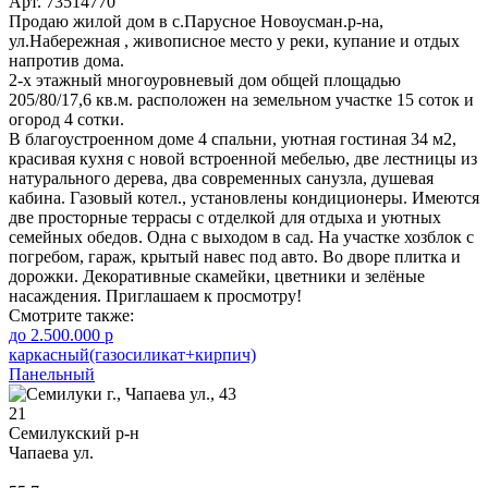
Арт. 73514770
Продаю жилой дом в с.Парусное Новоусман.р-на,
ул.Набережная , живописное место у реки, купание и отдых
напротив дома.
2-х этажный многоуровневый дом общей площадью
205/80/17,6 кв.м. расположен на земельном участке 15 соток и
огород 4 сотки.
В благоустроенном доме 4 спальни, уютная гостиная 34 м2,
красивая кухня с новой встроенной мебелью, две лестницы из
натурального дерева, два cовременных санузла, душевая
кабина. Газовый котел., установлены кондиционеры. Имеются
две просторные террасы с отделкой для отдыха и уютных
семейных обедов. Одна с выходом в сад. На участке хозблок с
погребом, гараж, крытый навес под авто. Во дворе плитка и
дорожки. Декоративные скамейки, цветники и зелёные
насаждения. Приглашаем к просмотру!
Смотрите также:
до 2.500.000 р
каркасный(газосиликат+кирпич)
Панельный
21
Семилукский р-н
Чапаева ул.