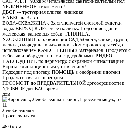
САН УЗЕЛ --9.8кв.м./ итальянская сантехника/теплый пол
УЕДИНЕННОЕ, тихое место!
ДВОР --- тротуарная плитка, ливневка
НАВЕС на 3 авто.
ВОДА-СКВАЖИНА с 3х ступенчатой системой очистки
воды. ВЫХОД В ЛЕС через калитку. Подсобное здание -
мастерская, вальер для собак. ТЕПЛИЦА,
УХОЖЕННЫЙ плодоносящий САД /яблони, сливы, груши,
малина, смородина, крыжовник/. Дом строился для себя, с
использованием КАЧЕСТВЕННЫХ материалов. Продается с
мебелью и оборудованными гардеробными. ВИДЕО
НАБЛЮДЕНИЕ по периметру, с охранной сигнализацией.
Ворота с дистанционным управлением!
Подходит под ипотеку, ПОМОЩЬ в одобрении ипотеки.
Продажа в связи с переездом.
ПРОСМОТР по ПРЕДВАРИТЕЛЬНОЙ договоренности в
УДОБНОЕ для ВАС время.
дом
11
Левобережный
Проселочная ул.
46.9
кв.м.