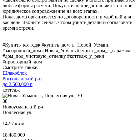
любые формы расчета. Покупателю предоставляется полное
юридическое сопровождение на всех этапах.
Показ дома организуется по договоренности в удобный для
вас день. Звоните сейчас, чтобы узнать детали и согласовать
время встречи.
#Купить_коттедж #купить_дом_в_Новой_Усмани
#загородный_дом #Новая_Усмань #купить_дом_с_гаражом
#дом_под_чистовую_отделку #коттедж_у_реки
#просторный_дом
Смотрите также:
Шлакоблок
Россошанский р-н
до 2.500.000 р
коттедж
38
Новоусманский р-н
Подлесная ул.
142.7
кв.м.
18.480.000