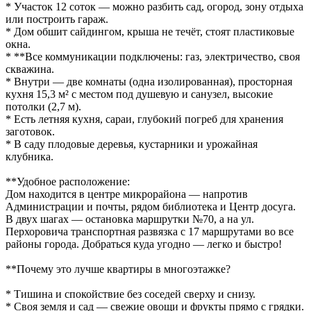
* Участок 12 соток — можно разбить сад, огород, зону отдыха
или построить гараж.
* Дом обшит сайдингом, крыша не течёт, стоят пластиковые
окна.
* **Все коммуникации подключены: газ, электричество, своя
скважина.
* Внутри — две комнаты (одна изолированная), просторная
кухня 15,3 м² с местом под душевую и санузел, высокие
потолки (2,7 м).
* Есть летняя кухня, сараи, глубокий погреб для хранения
заготовок.
* В саду плодовые деревья, кустарники и урожайная
клубника.
**Удобное расположение:
Дом находится в центре микрорайона — напротив
Администрации и почты, рядом библиотека и Центр досуга.
В двух шагах — остановка маршрутки №70, а на ул.
Перхоровича транспортная развязка с 17 маршрутами во все
районы города. Добраться куда угодно — легко и быстро!
**Почему это лучше квартиры в многоэтажке?
* Тишина и спокойствие без соседей сверху и снизу.
* Своя земля и сад — свежие овощи и фрукты прямо с грядки.