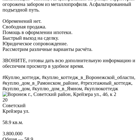
огорожена забором из металлопрофиля. Асфальтированный
подъездной путь.
Обременений нет.
Свободная продажа.
Помощь в оформлении ипотеки.
Быстрый выход на сделку.
Юридическое сопровождение.
Рассмотрим различные варианты расчёта.
ЗВОНИТЕ, готовы дать всю дополнительную информацию и
обеспечим просмотр в удобное время.
#Куплю_коттедж, #куплю_коттедж_в_Воронежской_области,
#куплю_дом_в_Рамонском_районе, #трехэтажный_коттедж,
#куплю_дом, #куплю_дом_в_Ямном, #куплюкоттедж
20
Советский
Крейзера ул.
58.9
кв.м.
3.800.000
Общая —
58.9