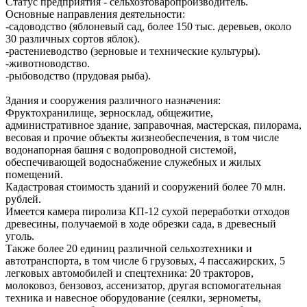
Статус предприятия - сельхозтоваропроизводитель.
Основные направления деятельности:
-садоводство (яблоневый сад, более 150 тыс. деревьев, около
30 различных сортов яблок).
-растениеводство (зерновые и технические культуры).
-животноводство.
-рыбоводство (прудовая рыба).
Здания и сооружения различного назначения:
Фруктохранилище, зерносклад, общежитие,
административное здание, заправочная, мастерская, пилорама,
весовая и прочие объекты жизнеобеспечения, в том числе
водонапорная башня с водопроводной системой,
обеспечивающей водоснабжение служебных и жилых
помещений.
Кадастровая стоимость зданий и сооружений более 70 млн.
рублей.
Имеется камера пиролиза КП-12 сухой переработки отходов
древесины, получаемой в ходе обрезки сада, в древесный
уголь.
Также более 20 единиц различной сельхозтехники и
автотранспорта, в том числе 6 грузовых, 4 пассажирских, 5
легковых автомобилей и спецтехника: 20 тракторов,
молоковоз, бензовоз, ассенизатор, другая вспомогательная
техника и навесное оборудование (сеялки, зернометы,