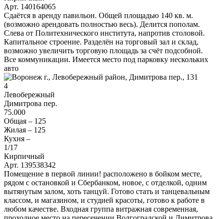
Арт. 140164065
Сдаётся в аренду павильон. Общей площадью 140 кв. м.
(возможно арендовать полностью весь). Делится пополам.
Слева от Политехнического института, напротив столовой.
Капитальное строение. Разделён на торговый зал и склад,
возможно увеличить торговую площадь за счёт подсобной.
Все коммуникации. Имеется место под парковку нескольких
авто
4
Левобережный
Димитрова пер.
75.000
Общая –
125
Жилая –
125
Кухня –
1
/17
Кирпичный
Арт. 139538342
Помещение в первой линии! расположено в бойком месте,
рядом с остановкой и Сбербанком, новое, с отделкой, одним
вытянутым залом, хоть танцуй. Готово стать и танцевальным
классом, и магазином, и студией красоты, готово к работе в
любом качестве. Входная группа витражная современная,
проходное место на пересечении Волгоградской и Димитрова