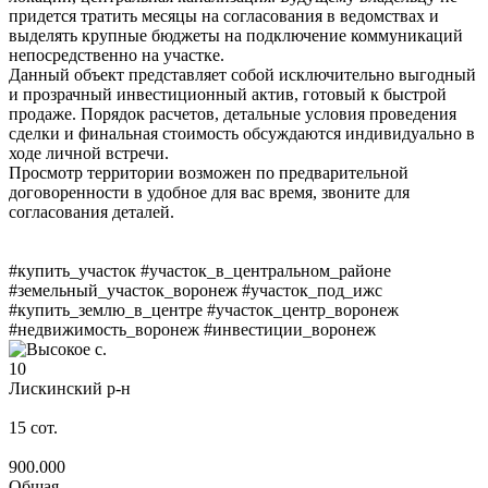
придется тратить месяцы на согласования в ведомствах и
выделять крупные бюджеты на подключение коммуникаций
непосредственно на участке.
Данный объект представляет собой исключительно выгодный
и прозрачный инвестиционный актив, готовый к быстрой
продаже. Порядок расчетов, детальные условия проведения
сделки и финальная стоимость обсуждаются индивидуально в
ходе личной встречи.
Просмотр территории возможен по предварительной
договоренности в удобное для вас время, звоните для
согласования деталей.
#купить_участок #участок_в_центральном_районе
#земельный_участок_воронеж #участок_под_ижс
#купить_землю_в_центре #участок_центр_воронеж
#недвижимость_воронеж #инвестиции_воронеж
10
Лискинский р-н
15
сот.
900.000
Общая –