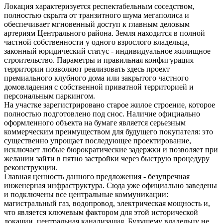
Локация характеризуется респектабельным соседством,
полностью скрыта от транзитного шума мегаполиса и
обеспечивает мгновенный доступ к главным деловым
артериям Центрального района. Земля находится в полной
частной собственности у одного взрослого владельца,
законный юридический статус - индивидуальное жилищное
строительство. Параметры и правильная конфигурация
территории позволяют реализовать здесь проект
премиального клубного дома или закрытого частного
домовладения с собственной приватной территорией и
персональным паркингом.
На участке зарегистрировано старое жилое строение, которое
полностью подготовлено под снос. Наличие официально
оформленного объекта на бумаге является серьезным
коммерческим преимуществом для будущего покупателя: это
существенно упрощает последующее проектирование,
исключает любые бюрократические задержки и позволяет при
желании зайти в пятно застройки через быструю процедуру
реконструкции.
Главная ценность данного предложения - безупречная
инженерная инфраструктура. Сюда уже официально заведены
и подключены все центральные коммуникации:
магистральный газ, водопровод, электрическая мощность и,
что является ключевым фактором для этой исторической
локации, центральная канализация. Будущему владельцу не