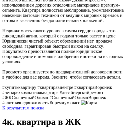
использованием дорогих отделочных материалов премиум-
сегмента. Квартира полностью меблирована, укомплектована
надежной бытовой техникой от ведущих мировых брендов и
готова к заселению без дополнительных вложений.
Недвижимость такого уровня в самом сердце города - это
ликвидный актив, который с годами только растет в цене.
Юридически чистый объект: обременений нет, продажа
свободная, гарантирован быстрый выход на сделку.
Покупателю предоставляется полное юридическое
сопровождение и помощь в одобрении ипотеки на выгодных
условиях.
Просмотр организуется по предварительной договоренности
в удобное для вас время. Звоните, чтобы согласовать детали.
#купитьквартиру #квартиравцентре #квартираВоронеж
#четырехкомнатнаяквартира #дизайнерскийремонт
#ЖКСолнечныйОлимп #СолнечныйОлимпВоронеж
#элитнаянедвижимость #премиумкласс
К результатам поиска
4к. квартира в ЖК