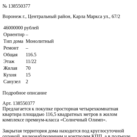
№ 138550377
Воронеж г., Центральный район, Карла Маркса ул., 67/2
46000000 рублей
Ориентир
–
Тип дома
Монолитный
Ремонт
–
Общая
116.5
Этаж
11/22
Жилая
70
Кухня
15
Санузел
2
Подробное описание
Арт. 138550377
Предлагается к покупке просторная четырехкомнатная
квартира площадью 116,5 квадратных метров в жилом
комплексе премиум-класса «Солнечный Олимп».
Закрытая территория дома находится под круглосуточной
охраной, видеонаблюдением и контролем КПП, а в подъезде