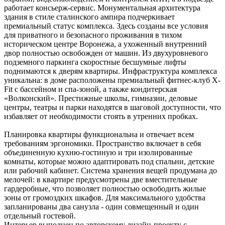
работает консьерж-сервис. Монументальная архитектура
здания в стиле сталинского ампира подчеркивает
премиальный статус комплекса. Здесь созданы все условия
для приватного и безопасного проживания в тихом
историческом центре Воронежа, а ухоженный внутренний
двор полностью освобожден от машин. Из двухуровневого
подземного паркинга скоростные бесшумные лифты
поднимаются к дверям квартиры. Инфраструктура комплекса
уникальна: в доме расположены премиальный фитнес-клуб X-
Fit с бассейном и спа-зоной, а также кондитерская
«Волконский». Престижные школы, гимназии, деловые
центры, театры и парки находятся в шаговой доступности, что
избавляет от необходимости стоять в утренних пробках.
Планировка квартиры функциональна и отвечает всем
требованиям эргономики. Пространство включает в себя
объединенную кухню-гостиную и три изолированные
комнаты, которые можно адаптировать под спальни, детские
или рабочий кабинет. Система хранения вещей продумана до
мелочей: в квартире предусмотрены две вместительные
гардеробные, что позволяет полностью освободить жилые
зоны от громоздких шкафов. Для максимального удобства
запланированы два санузла - один совмещенный и один
отдельный гостевой.
Интерьер выполнен по авторскому дизайн-проекту с