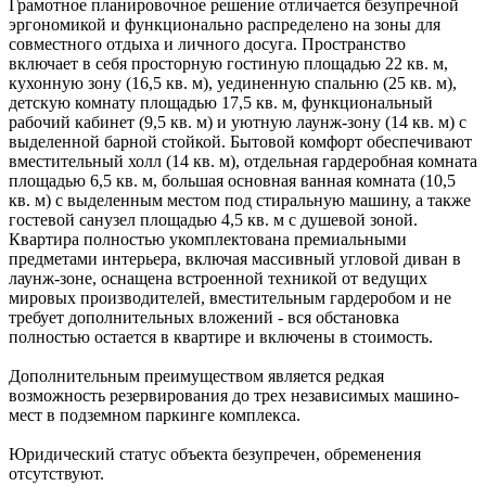
Грамотное планировочное решение отличается безупречной
эргономикой и функционально распределено на зоны для
совместного отдыха и личного досуга. Пространство
включает в себя просторную гостиную площадью 22 кв. м,
кухонную зону (16,5 кв. м), уединенную спальню (25 кв. м),
детскую комнату площадью 17,5 кв. м, функциональный
рабочий кабинет (9,5 кв. м) и уютную лаунж-зону (14 кв. м) с
выделенной барной стойкой. Бытовой комфорт обеспечивают
вместительный холл (14 кв. м), отдельная гардеробная комната
площадью 6,5 кв. м, большая основная ванная комната (10,5
кв. м) с выделенным местом под стиральную машину, а также
гостевой санузел площадью 4,5 кв. м с душевой зоной.
Квартира полностью укомплектована премиальными
предметами интерьера, включая массивный угловой диван в
лаунж-зоне, оснащена встроенной техникой от ведущих
мировых производителей, вместительным гардеробом и не
требует дополнительных вложений - вся обстановка
полностью остается в квартире и включены в стоимость.
Дополнительным преимуществом является редкая
возможность резервирования до трех независимых машино-
мест в подземном паркинге комплекса.
Юридический статус объекта безупречен, обременения
отсутствуют.