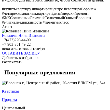
в удобное для вас время. Звоните, чтобы согласовать детали.
#купитьквартиру #квартиравцентре #квартираВоронеж
#четырехкомнатнаяквартира #дизайнерскийремонт
#ЖКСолнечныйОлимп #СолнечныйОлимпВоронеж
#элитнаянедвижимость #премиумкласс
Агент
Ковалева Нина Ивановна
+7(473)220-44-00
+7-903-851-49-22
показать сотовый телефон
ОСТАВИТЬ ЗАЯВКУ
Добавить в избранное
Распечатать
Популярные предложения
Квартиры
Продажа
Центральный