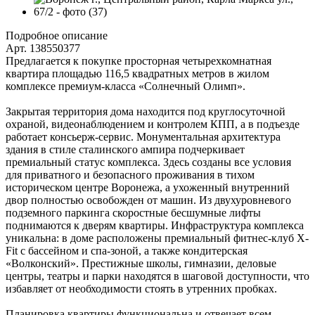
Подробное описание
Арт. 138550377
Предлагается к покупке просторная четырехкомнатная
квартира площадью 116,5 квадратных метров в жилом
комплексе премиум-класса «Солнечный Олимп».
Закрытая территория дома находится под круглосуточной
охраной, видеонаблюдением и контролем КПП, а в подъезде
работает консьерж-сервис. Монументальная архитектура
здания в стиле сталинского ампира подчеркивает
премиальный статус комплекса. Здесь созданы все условия
для приватного и безопасного проживания в тихом
историческом центре Воронежа, а ухоженный внутренний
двор полностью освобожден от машин. Из двухуровневого
подземного паркинга скоростные бесшумные лифты
поднимаются к дверям квартиры. Инфраструктура комплекса
уникальна: в доме расположены премиальный фитнес-клуб X-
Fit с бассейном и спа-зоной, а также кондитерская
«Волконский». Престижные школы, гимназии, деловые
центры, театры и парки находятся в шаговой доступности, что
избавляет от необходимости стоять в утренних пробках.
Планировка квартиры функциональна и отвечает всем