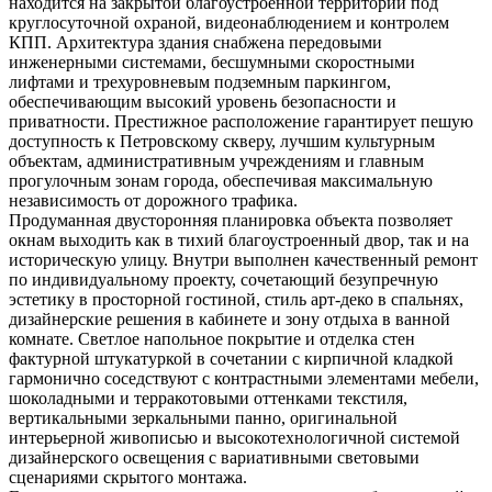
находится на закрытой благоустроенной территории под
круглосуточной охраной, видеонаблюдением и контролем
КПП. Архитектура здания снабжена передовыми
инженерными системами, бесшумными скоростными
лифтами и трехуровневым подземным паркингом,
обеспечивающим высокий уровень безопасности и
приватности. Престижное расположение гарантирует пешую
доступность к Петровскому скверу, лучшим культурным
объектам, административным учреждениям и главным
прогулочным зонам города, обеспечивая максимальную
независимость от дорожного трафика.
Продуманная двусторонняя планировка объекта позволяет
окнам выходить как в тихий благоустроенный двор, так и на
историческую улицу. Внутри выполнен качественный ремонт
по индивидуальному проекту, сочетающий безупречную
эстетику в просторной гостиной, стиль арт-деко в спальнях,
дизайнерские решения в кабинете и зону отдыха в ванной
комнате. Светлое напольное покрытие и отделка стен
фактурной штукатуркой в сочетании с кирпичной кладкой
гармонично соседствуют с контрастными элементами мебели,
шоколадными и терракотовыми оттенками текстиля,
вертикальными зеркальными панно, оригинальной
интерьерной живописью и высокотехнологичной системой
дизайнерского освещения с вариативными световыми
сценариями скрытого монтажа.