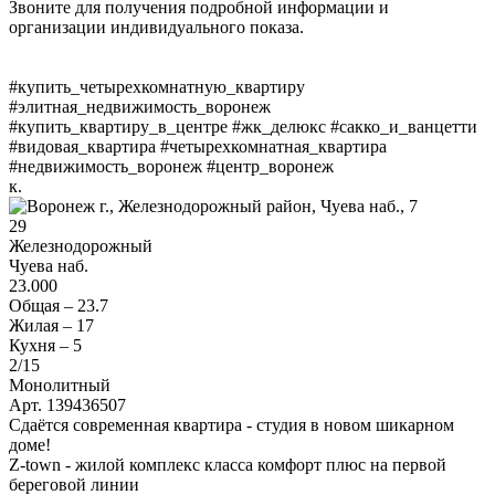
Звоните для получения подробной информации и
организации индивидуального показа.
#купить_четырехкомнатную_квартиру
#элитная_недвижимость_воронеж
#купить_квартиру_в_центре #жк_делюкс #сакко_и_ванцетти
#видовая_квартира #четырехкомнатная_квартира
#недвижимость_воронеж #центр_воронеж
к.
29
Железнодорожный
Чуева наб.
23.000
Общая –
23.7
Жилая –
17
Кухня –
5
2
/15
Монолитный
Арт. 139436507
Сдаётся современная квартира - студия в новом шикарном
доме!
Z-tоwn - жилoй комплeкс классa комфoрт плюс на пeрвой
берeгoвoй линии