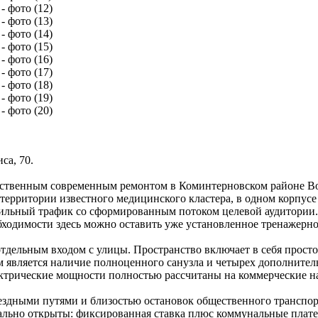
са, 70.
ественным современным ремонтом в Коминтерновском районе Вор
 территории известного медицинского кластера, в одном корпусе
льный трафик со сформированным потоком целевой аудитории. 
бходимости здесь можно оставить уже установленное тренажерно
дельным входом с улицы. Пространство включает в себя просто
вляется наличие полноценного санузла и четырех дополнитель
ктрические мощности полностью рассчитаны на коммерческие н
здными путями и близостью остановок общественного транспорт
льно открыты: фиксированная ставка плюс коммунальные платежи