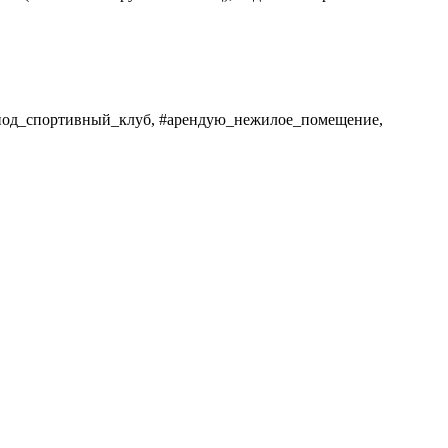
од_спортивный_клуб, #арендую_нежилое_помещение,