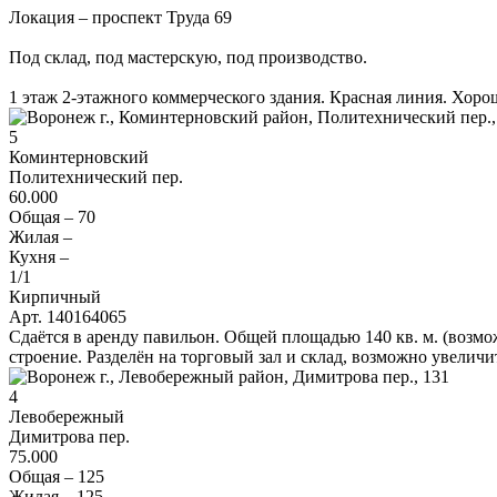
Локация – проспект Труда 69
Под склад, под мастерскую, под производство.
1 этаж 2-этажного коммерческого здания. Красная линия. Хоро
5
Коминтерновский
Политехнический пер.
60.000
Общая –
70
Жилая –
Кухня –
1
/1
Кирпичный
Арт. 140164065
Сдаётся в аренду павильон. Общей площадью 140 кв. м. (возмо
строение. Разделён на торговый зал и склад, возможно увелич
4
Левобережный
Димитрова пер.
75.000
Общая –
125
Жилая –
125